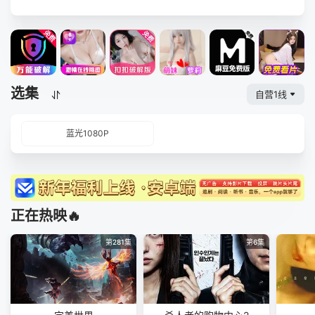
选集
自营1线
蓝光1080P
正在热映🔥
第281集
第6集