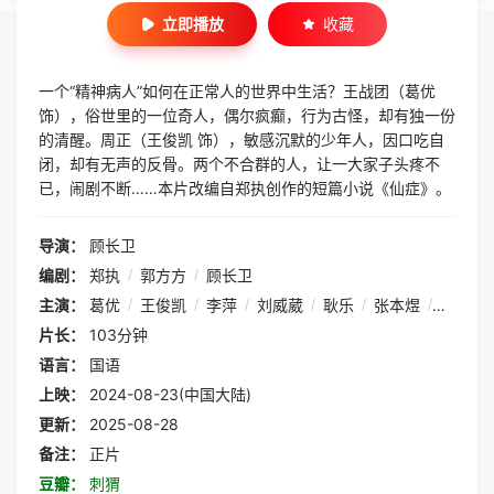
立即播放
收藏
一个“精神病人”如何在正常人的世界中生活？王战团（葛优
饰），俗世里的一位奇人，偶尔疯癫，行为古怪，却有独一份
的清醒。周正（王俊凯 饰），敏感沉默的少年人，因口吃自
闭，却有无声的反骨。两个不合群的人，让一大家子头疼不
已，闹剧不断……本片改编自郑执创作的短篇小说《仙症》。
导演：
顾长卫
编剧：
郑执
/
郭方方
/
顾长卫
主演：
葛优
/
王俊凯
/
李萍
/
刘威葳
/
耿乐
/
张本煜
/
赵千紫
片长：
103分钟
语言：
国语
上映：
2024-08-23(中国大陆)
更新：
2025-08-28
备注：
正片
豆瓣：
刺猬