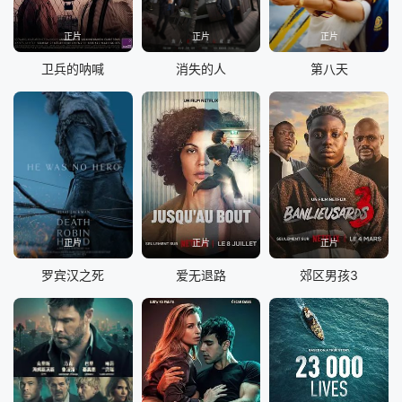
正片
正片
正片
卫兵的呐喊
消失的人
第八天
正片
正片
正片
罗宾汉之死
爱无退路
郊区男孩3