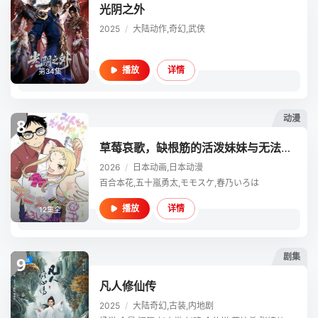
光阴之外
2025
/
大陆
动作,奇幻,武侠
详情
播放
第34集
动漫
8
草莓哀歌，缺根筋的活泼妹妹与无法释怀的哥哥
2026
/
日本
动画,日本动漫
百合本花,五十嵐勇太,モモスケ,春乃いろは
详情
播放
12集全
剧集
9
凡人修仙传
2025
/
大陆
奇幻,古装,内地剧