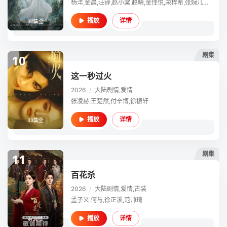
杨洋,金晨,汪铎,赵小棠,赵晴,金佳悦,荣梓希,张婉儿,胡宇轩,张翔,娜一,陈震,施予斐,李圣佳,梁咏妮,刘珂君,李熹子,廖语辰,严丰,陈柏融,常荻,刘天宝,喻亢,王海祥,祖卡尔,曹明华,李越,丁桥,刘頔,曹赞,孙一鸣,柳仕炎,郭馨钰,张怀公,柳岩,李乃文,金士杰,贾冰,颖儿,吴樾,曹骏,管云鹏,颜丹晨,张海宇,曲高位,王冠,宿宇杰,徐海乔,张耀,张晓晨,车保罗,宗峰岩,王同辉,尹铸胜,刘亚津,李明,穆宁,罗光旭,杜奕衡,朱辉
详情
播放
30集全
剧集
10
这一秒过火
2026
/
大陆
剧情,爱情
张凌赫,王楚然,付辛博,徐振轩
详情
播放
33集全
剧集
11
百花杀
2026
/
大陆
剧情,爱情,古装
孟子义,何与,徐正溪,范帅琦
详情
播放
第36集