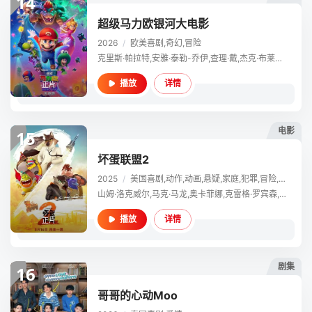
14
超级马力欧银河大电影
2026
/
欧美
喜剧,奇幻,冒险
克里斯·帕拉特,安雅·泰勒-乔伊,查理·戴,杰克·布莱克,布丽·拉尔森,唐纳德·格洛弗,本·萨弗迪,科甘-迈克尔·凯,凯文·迈克尔·理查德森,路易斯·古兹曼,伊萨·雷,格伦·鲍威尔,萝珊娜·奥德嘉
详情
播放
正片
电影
15
坏蛋联盟2
2025
/
美国
喜剧,动作,动画,悬疑,家庭,犯罪,冒险,动画片
山姆·洛克威尔,马克·马龙,奥卡菲娜,克雷格·罗宾森,安东尼·拉莫斯,莎姬·贝兹,丹妮尔·布鲁克斯,娜塔莎·雷昂,玛丽亚·巴卡洛娃,艾利克斯·布斯汀,理查德·艾欧阿德,莉莉·辛格,欧米德·吉亚李利,科林·乔斯特,杰米·卡米尔,雨果·萨维诺维奇,迈克尔·高德尔,乔伊·纳波尔,莫尼娅·阿亚齐,杰伦·摩尔
详情
播放
正片
剧集
16
哥哥的心动Moo