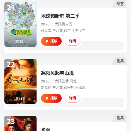
综艺
21
地球超新鲜 第二季
2026
/
大陆
真人秀
孙红雷,李乃文,郭京飞,刘宇宁
详情
播放
第7期上
剧集
22
寒阳风起春山境
2026
/
大陆
剧情,同性
刘竞屿,熊艺文,郭宗旭,何家凯
详情
播放
第14集
剧集
23
雀骨