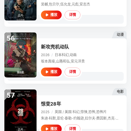
吴樾,包贝尔,伍允龙,元彪,安志杰
详情
播放
正片
动漫
56
新攻壳机动队
2026
/
日本
科幻,动画
坂本真绫,山路和弘,安元洋贵
详情
播放
第5集
电影
57
惊变28年
2025
/
英国 / 美国
科幻,惊悚,恐怖,恐怖片
朱迪·科默,亚伦·泰勒-约翰逊,拉尔夫·费因斯,杰克·奥康奈尔,艾玛·莱尔德,艾琳·凯利曼,艾德文·瑞丁,克里斯托弗·富尔福德,齐·刘易斯-帕里,金·艾伦,戈登·亚历山大,Sandy,Batchelor,阿尔菲·威廉姆斯,Maura,Bird,内森·霍尔,Geoffrey,Newland,乔·布莱克莫尔,Sam,Locke,Ghazi,Al,Ruffai,Celi,Crossland
详情
播放
正片