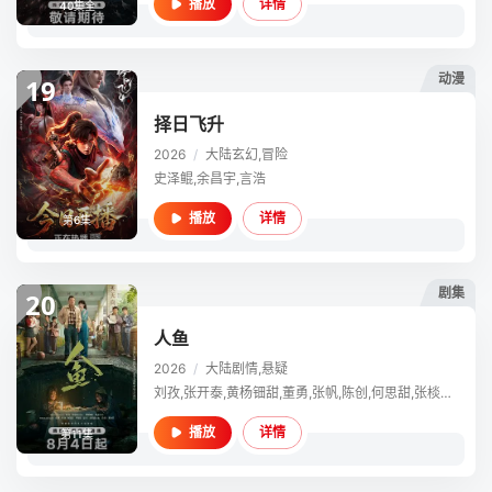
详情
播放
40集全
动漫
19
择日飞升
2026
/
大陆
玄幻,冒险
史泽鲲,余昌宇,言浩
详情
播放
第6集
剧集
20
人鱼
2026
/
大陆
剧情,悬疑
刘孜,张开泰,黄杨钿甜,董勇,张帆,陈创,何思甜,张棪琰,罗海琼,是安,赵健,段钰,董向荣,薛佳凝,方晓东,李庆誉,张译文
详情
播放
第11集