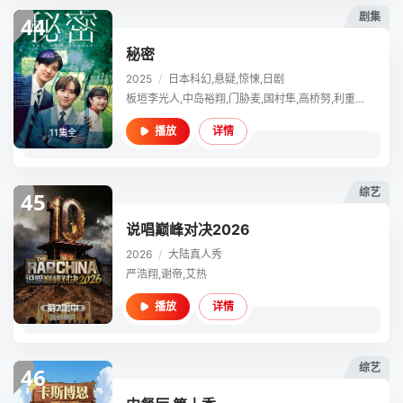
剧集
44
秘密
2025
/
日本
科幻,悬疑,惊悚,日剧
板垣李光人,中岛裕翔,门胁麦,国村隼,高桥努,利重刚,真岛秀和,鸣海唯,滨津隆之,阿佐辰美,森田想,梅舟惟永,夏子,光石研,黑川想矢,相岛一之
详情
播放
11集全
综艺
45
说唱巅峰对决2026
2026
/
大陆
真人秀
严浩翔,谢帝,艾热
详情
播放
第7期中
综艺
46