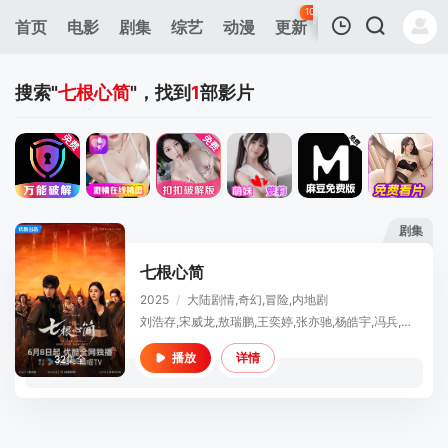
104
首页
电影
剧集
综艺
动漫
更新
热榜
APP
我的观影记录
搜索"
七根心简
"，找到
1
部影片
剧集
暂无观看影片的记录
七根心简
2025
/
大陆
剧情,奇幻,冒险,内地剧
刘浩存,宋威龙,敖瑞鹏,王奕婷,张亦驰,杨皓宇,冯兵,严屹宽,沙宝亮,左小青,岳跃利
详情
播放
32集全