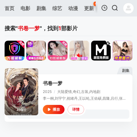
42
首页
电影
剧集
综艺
动漫
更新
热榜
APP
我的观影记录
搜索"
书卷一梦
"，找到
1
部影片
剧集
暂无观看影片的记录
书卷一梦
2025
/
大陆
爱情,奇幻,古装,内地剧
李一桐,刘宇宁,祝绪丹,王以纶,王佑硕,昌隆,吕行,张垒,黄维德,王艳,郑国霖,陈紫函,贾景晖,王成思,苏梦芸,王丽娜,李卿,郭笑天,凌美仕,宋继扬
详情
播放
40集全