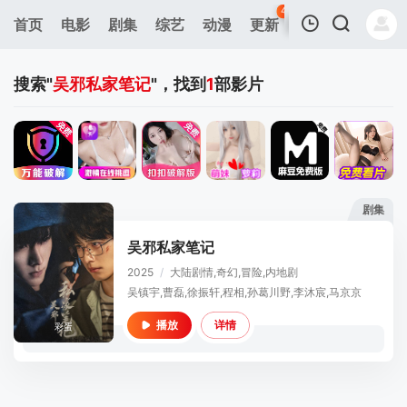
43
首页
电影
剧集
综艺
动漫
更新
热榜
APP
我的观影记录
搜索"
吴邪私家笔记
"，找到
1
部影片
剧集
暂无观看影片的记录
吴邪私家笔记
2025
/
大陆
剧情,奇幻,冒险,内地剧
吴镇宇,曹磊,徐振轩,程相,孙葛川野,李沐宸,马京京
详情
播放
彩蛋