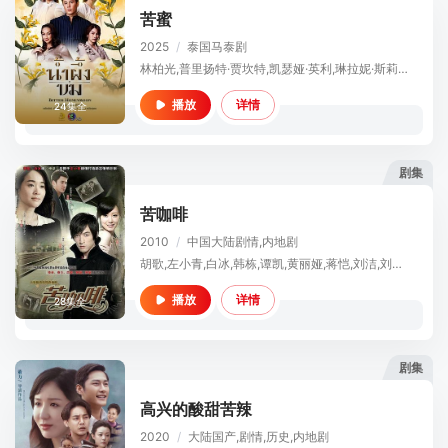
苦蜜
2025
/
泰国
马泰剧
林柏光,普里扬特·贾坎特,凯瑟娅·英利,琳拉妮·斯莉彭,塔萨彭·维瓦隆,卡莫茶诺·柔莎缇恩,帕辛·利昂武,伍天蓝,查拉德·那·宋卡,坦雅帕·帕塔拉媞拉猜差容,卡洛琪达·坤苏婉,艾卡彭·宗克查功
详情
播放
24集全
剧集
苦咖啡
2010
/
中国大陆
剧情,内地剧
胡歌,左小青,白冰,韩栋,谭凯,黄丽娅,蒋恺,刘洁,刘佳,苗皓钧,娄淇
详情
播放
28集全
剧集
高兴的酸甜苦辣
2020
/
大陆
国产,剧情,历史,内地剧