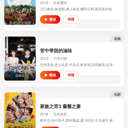
2016
/
日本
爱情
川口春奈,林遣都,渊上泰史,樱田日和,新田真剑佑
详情
播放
正片
剧集
苦中带甜的滋味
2023
/
日本
日剧
生驹里奈,井上祐贵,中岛步,桥本润,滨田麻里,石井正则,手岛实优,菅野莉央,木幡龙,手塚理美,福山翔大,小林竜树
详情
播放
02集全
电影
家族之苦3 薔薇之妻
2018
/
日本
喜剧
桥爪功,吉行和子,西村雅彦,夏川结衣,中岛朋子,林家正藏,妻夫木聪,苍井优,藤山扇治郎,广冈由里子,北山雅康,大沼柚希,小林飒,小川绘莉,徳永雄辉,小林稔侍,风吹淳,木场胜己,立川志らく,笹野高史,笑福亭鹤瓶