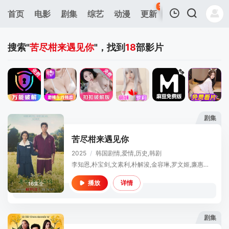
50
首页
电影
剧集
综艺
动漫
更新
热榜
APP
我的观影记录
搜索"
苦尽柑来遇见你
"，找到
18
部影片
剧集
暂无观看影片的记录
苦尽柑来遇见你
2025
/
韩国
剧情,爱情,历史,韩剧
李知恩,朴宝剑,文素利,朴解浚,金容琳,罗文姬,廉惠兰,吴敏爱,崔代勋,张慧珍,白智媛,嵯美暻,郑熙俊,安津罗森,吴正世,严志媛,金宣虎,李濬荣,郑伊书,金太延,李天茂,柳炳勋,李秀卿,李秀美
详情
播放
16集全
剧集