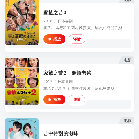
家族之苦3
2018
/
日本
喜剧
桥爪功,吉行和子,西村雅彦,夏川结衣,中岛朋子,林家正藏,妻夫木聪,苍井优,藤山扇治郎,广冈由里子,北山雅康,大沼柚希,小林飒,小川绘莉,徳永雄辉,小林稔侍,风吹淳,木场胜己,立川志らく,笹野高史,笑福亭鹤瓶
详情
播放
已完结
电影
家族之苦2：麻烦老爸
2017
/
日本
喜剧
桥爪功,吉行和子,西村雅彦,夏川结衣,中岛朋子
详情
播放
正片
电影
苦中带甜的滋味