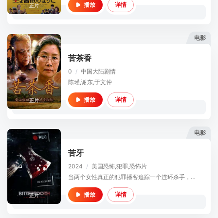
详情
播放
正片
电影
苦茶香
0
/
中国大陆
剧情
陈瑾,谢东,于文仲
详情
播放
正片
电影
苦牙
2024
/
美国
恐怖,犯罪,恐怖片
当两个女性真正的犯罪播客追踪一个连环杀手，她们的警戒导致了血腥，令人震惊的揭露。
详情
播放
正片