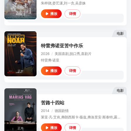
朱梓骁,娄艺潇,刘一含,吴彦姝
详情
播放
40集全
电影
特雷弗诺亚苦中作乐
2026
/
美国
喜剧,脱口秀,喜剧片
特雷弗·诺亚
详情
播放
正片
电影
苦路十四站
2014
/
德国
剧情
莱亚·凡·艾肯,弗朗西斯卡·薇兹,弗洛里安·斯泰特,露西·阿伦,安娜·布鲁格曼,Michael,Kamp,Moritz,Knapp,Birge,Schade,斯文·泰迪肯,汉斯·齐施勒
详情
播放
正片