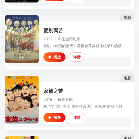
电影
爱别离苦
2022
/
中国台湾
纪录
曾以《奇蹟的夏天》获得金马奖最佳纪录片的杨力州，在《爱别离苦》将镜头转向一条在地图上找不到的「菱潭街」，这条巷弄藏着在地復甦的特色小店，小店内也各藏有私密心事：有背负家族而支离破碎的妇女；独立书店的女
详情
播放
正片
电影
家族之苦
2016
/
日本
喜剧
桥爪功,吉行和子,西村雅彦,夏川结衣,中岛朋子,林家正藏
详情
播放
正片
电影