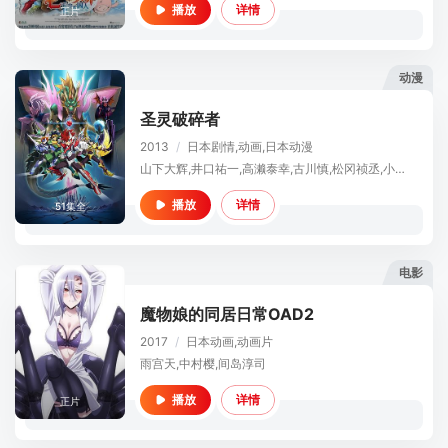
详情
播放
正片
动漫
圣灵破碎者
2013
/
日本
剧情,动画,日本动漫
山下大辉,井口祐一,高濑泰幸,古川慎,松冈祯丞,小西克幸,高垣彩阳,种田梨沙,田野麻美,雨宫天,利根健太朗,村濑迪与,最上嗣生,铃村健一,屋良有作,矢尾一树,三石琴乃,石冢运升,福松进纱,井上喜久子,潘惠美,二又一成,寺岛爱,三村有己,野村大村,柳原哲也,稻田彻,园部好德,谷山纪章,滨田贤二,木村雅史,诸星堇,真堂圭,饭田友子,三浦祥朗,村濑步,江川大辅,山崎巴隆
详情
播放
51集全
电影
魔物娘的同居日常OAD2
2017
/
日本
动画,动画片
雨宫天,中村樱,间岛淳司
详情
播放
正片