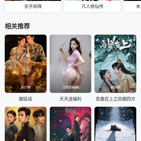
杀手妈咪
凡人修仙传
末
相关推荐
第21集
注册送8888
第08集
御廷谣
天天送福利
吾凰在上之凤御四方