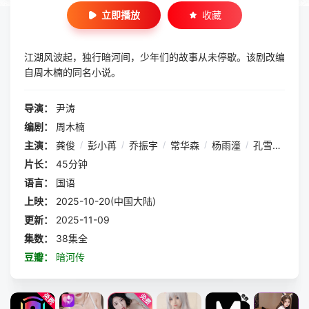
立即播放
收藏
江湖风波起，独行暗河间，少年们的故事从未停歇。该剧改编
自周木楠的同名小说。
导演：
尹涛
编剧：
周木楠
主演：
龚俊
/
彭小苒
/
乔振宇
/
常华森
/
杨雨潼
/
孔雪儿
/
章
片长：
45分钟
语言：
国语
上映：
2025-10-20(中国大陆)
更新：
2025-11-09
集数：
38集全
豆瓣：
暗河传