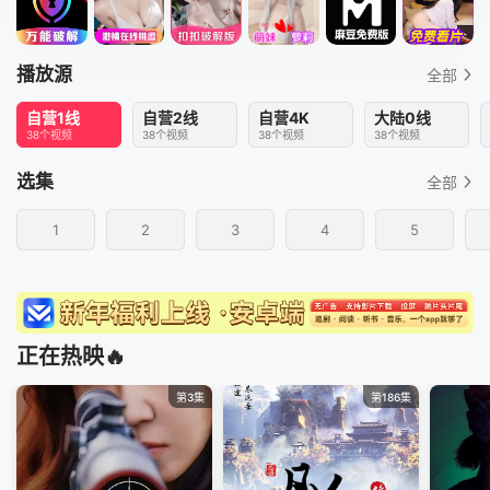
播放源
全部
自营1线
自营2线
自营4K
大陆0线
38个视频
38个视频
38个视频
38个视频
选集
全部
1
2
3
4
5
正在热映🔥
第3集
第186集