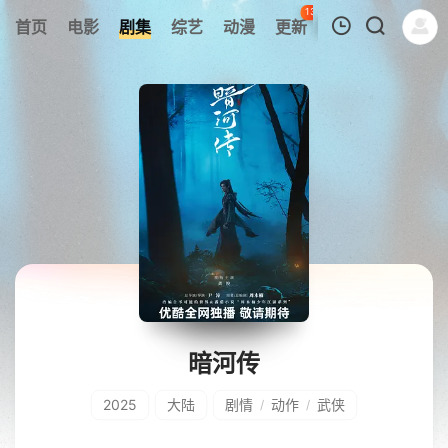
137
首页
电影
剧集
综艺
动漫
更新
热榜
APP
我的观影记录
暂无观看影片的记录
暗河传
2025
大陆
剧情
动作
武侠
/
/