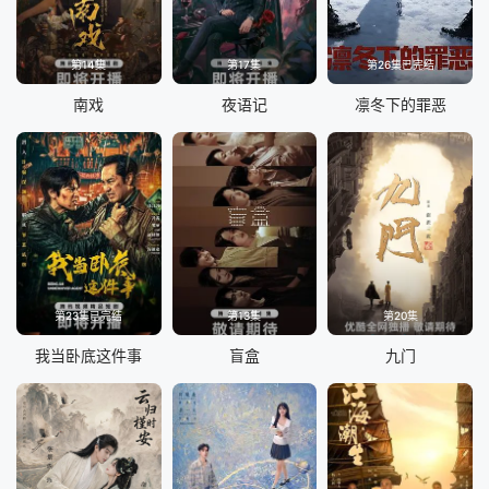
第14集
第17集
第26集已完结
南戏
夜语记
凛冬下的罪恶
第23集已完结
第13集
第20集
我当卧底这件事
盲盒
九门