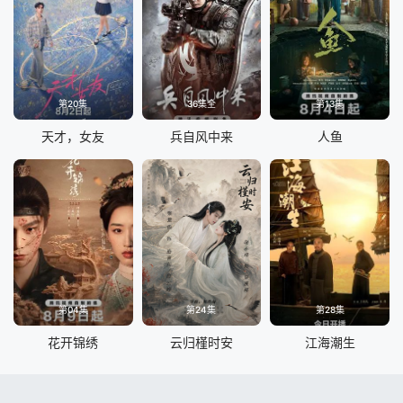
第20集
36集全
第13集
天才，女友
兵自风中来
人鱼
第04集
第24集
第28集
花开锦绣
云归槿时安
江海潮生