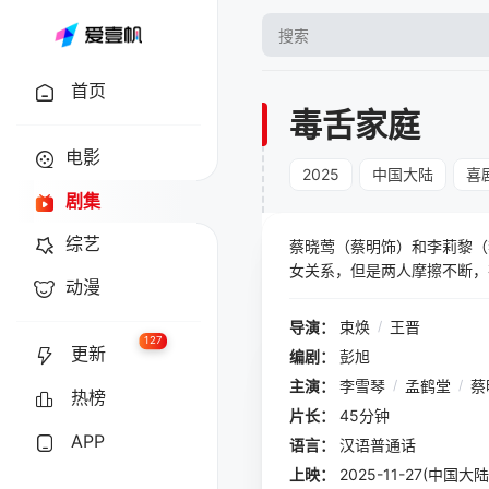
首页
毒舌家庭
电影
2025
中国大陆
喜
剧集
综艺
蔡晓莺（蔡明饰）和李莉黎（
女关系，但是两人摩擦不断，
动漫
迫重启——李莉黎和小孟结婚
地球男性小孟结婚。新婚燕尔
导演：
束焕
/
王晋
一间房，顺便搞到路费。而小
127
更新
编剧：
彭旭
主演：
李雪琴
/
孟鹤堂
/
蔡
热榜
片长：
45分钟
APP
语言：
汉语普通话
上映：
2025-11-27(中国大陆