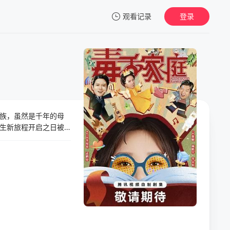
观看记录
登录
我的观影记录
族，虽然是千年的母
暂无观看影片的记录
生新旅程开启之日被
深入调查”，她选择和
，打算赖上半年白嫖