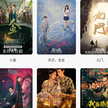
第8集
第14集
第16集
人鱼
天才，女友
九门