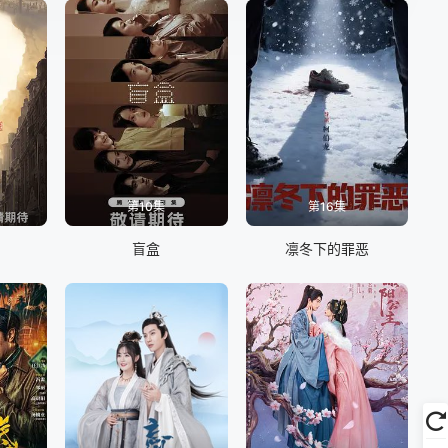
第10集
第16集
盲盒
凛冬下的罪恶