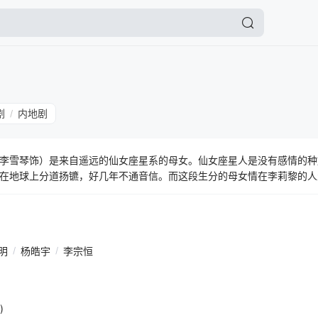
剧
内地剧
/
李雪琴饰）是来自遥远的仙女座星系的母女。仙女座星人是没有感情的种
在地球上分道扬镳，好几年不通音信。而这段生分的母女情在李莉黎的人
了。 作为一个星际社畜，李莉黎的工作是调查地球的方方面面，而为了“
之际，已经花光所有财富还要挨半年才能回仙女星老家的蔡晓莺找上了门
孟这边虽然有一个“真爹”老孟，但老孟的不靠谱程度
明
/
杨皓宇
/
李宗恒
)