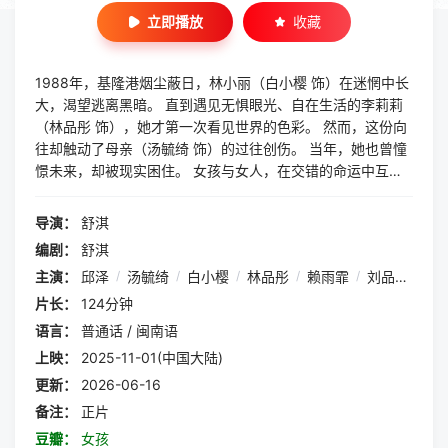
立即播放
收藏
1988年，基隆港烟尘蔽日，林小丽（白小樱 饰）在迷惘中长
大，渴望逃离黑暗。 直到遇见无惧眼光、自在生活的李莉莉
（林品彤 饰），她才第一次看见世界的色彩。 然而，这份向
往却触动了母亲（汤毓绮 饰）的过往创伤。 当年，她也曾憧
憬未来，却被现实困住。 女孩与女人，在交错的命运中互相
映照，像一面镜子照出彼此的伤却无能为力。
导演：
舒淇
编剧：
舒淇
主演：
邱泽
/
汤毓绮
/
白小樱
/
林品彤
/
赖雨霏
/
刘品言
/
陈
片长：
124分钟
语言：
普通话 / 闽南语
上映：
2025-11-01(中国大陆)
更新：
2026-06-16
备注：
正片
豆瓣：
女孩