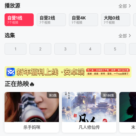
播放源
全部
自营1线
自营2线
自营4K
大陆0线
7个视频
7个视频
1个视频
7个视频
选集
全部
1
2
3
4
5
正在热映🔥
第3集
第186集
杀手妈咪
凡人修仙传
末