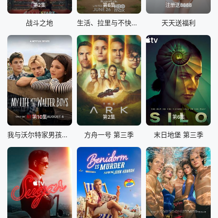
第2集
第6集
注册送8888
战斗之地
生活、拉里与不快乐的追求：一部美国史
天天送福利
第10集
第2集
第6集
我与沃尔特家男孩的生活 第三季
方舟一号 第三季
末日地堡 第三季