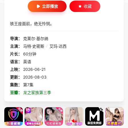
立即播放
收藏
铁王座面前，绝无怜悯。
导演：
克莱尔·基尔纳
主演：
马特·史密斯
/
艾玛·达西
片长：
60分钟
语言：
英语
上映：
2026-06-21
更新：
2026-08-03
集数：
第7集
豆瓣：
龙之家族第三季