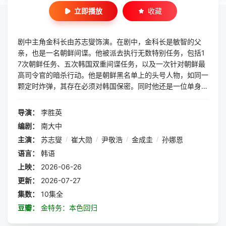
立即播放
收藏
剧中主角金科长由苏志燮饰演。在剧中，金科长是敏智的父
亲，也是一名朝鲜间谍。他被派去执行无数特别任务，包括1
7次朝鲜任务、五次韩国双重间谍任务，以及一次针对朝鲜最
高司令官的暗杀行动。他是朝鲜黑名单上的头号人物，如同一
颗定时炸弹，其存在必须对韩国保密。同时他还是一位单身父
亲，带着一个女儿，在韩国一家小型储蓄银行有一份稳定的工
作，过着平凡的生活。
导演：
李胜英
编剧：
南大中
主演：
苏志燮
/
崔大勋
/
尹敬浩
/
金成圭
/
孙娜恩
语言：
韩语
上映：
2026-06-26
更新：
2026-07-27
集数：
10集全
豆瓣：
金特务：本色回归