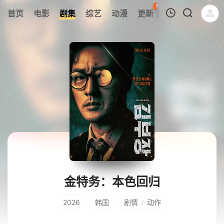
97
首页
电影
剧集
综艺
动漫
更新
热榜
APP
我的观影记录
暂无观看影片的记录
金特务：本色回归
2026
韩国
剧情
动作
/