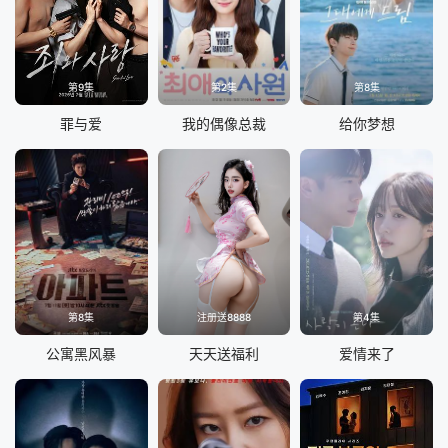
第9集
第2集
第8集
罪与爱
我的偶像总裁
给你梦想
第8集
注册送8888
第4集
公寓黑风暴
天天送福利
爱情来了