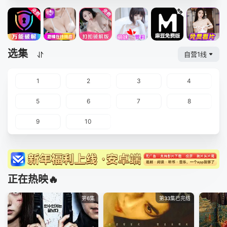
选集
自营1线
1
2
3
4
5
6
7
8
9
10
正在热映🔥
第6集
第33集已完结