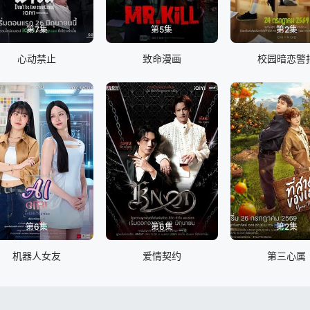
第7集
第5集
第2集
心动禁止
致命漫画
校园暗恋警
第6集
第6集
第2集
机器人女友
爱情契约
第三心属