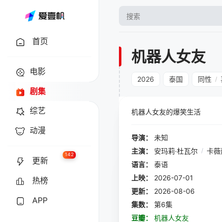
首页
机器人女友
电影
2026
泰国
同性
/
剧集
综艺
机器人女友的爆笑生活
动漫
导演：
未知
主演：
安玛莉·杜瓦尔
/
卡薇
142
更新
语言：
泰语
上映：
2026-07-01
热榜
更新：
2026-08-06
APP
集数：
第6集
豆瓣：
机器人女友