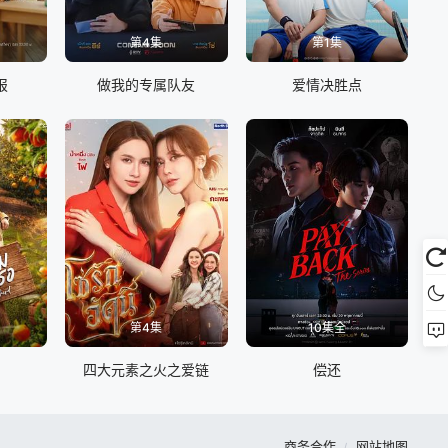
第4集
第1集
报
做我的专属队友
爱情决胜点
第4集
10集全
四大元素之火之爱链
偿还
商务合作
网站地图