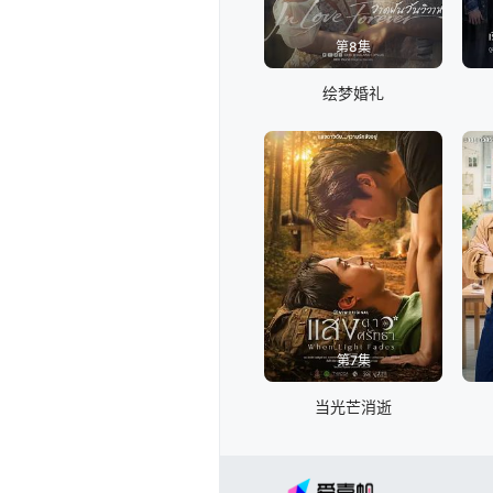
第8集
绘梦婚礼
第7集
当光芒消逝