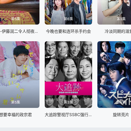
第5集
第6集
第5集
怪奇-伊藤润二令人彻夜难眠的奇异故事
今晚也要和连环杀手约会
冷淡同期的溺
第5集
第3集
第6集
想要幸福的政宗君
大追踪警视厅SSBC强行犯系第二季
旋转亮片