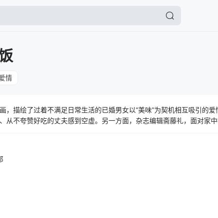
饭
爱情
画，描绘了过着不满足日常生活的已婚男女以“美味”为契机相互吸引的爱
、从不夸赞好吃的丈夫感到空虚。另一方面，杂志编辑斋藤礼，面对家中
儿吃上自己亲手做的料理却得不到妻子理解而感到焦急。这样一对在饮食
做饭，一起享用，彼此填补着内心的空缺。“只是一起吃顿饭。再进一步
郎