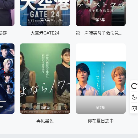
第3集
第5集
爱癖
大空港GATE24
第一声啼哭母子救命急救班
第5集
第7集
再见黑色
你在夏日之中