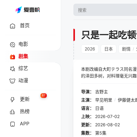
首页
只是一起吃顿
电影
2026
日本
剧情
/
剧集
综艺
本剧改编自大町テラス同名漫
的泽田多树，对料理毫无兴趣
动漫
子，以及希望让讨厌蔬菜的女
婚男女，通过工作相遇，一起
导演：
吉野主
87
更新
主演：
早见明里
/
伊藤健太
语言：
日语
热榜
上映：
2026-07-02
APP
更新：
2026-08-02
集数：
第5集