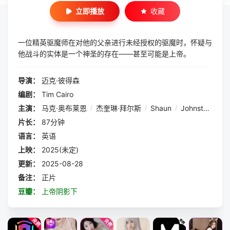
立即播放
收藏
一位精英驱魔师在对他的父亲进行未经授权的驱魔时，怀疑与
他战斗的实体是一个神圣的存在——甚至可能是上帝。
导演：
迈克·彼得森
编剧：
Tim Cairo
主演：
马克·奥布莱恩
/
杰奎琳·拜尔斯
/
Shaun
/
Johnston
/
乔
片长：
87分钟
语言：
英语
上映：
2025(未定)
更新：
2025-08-28
备注：
正片
豆瓣：
上帝阴影下