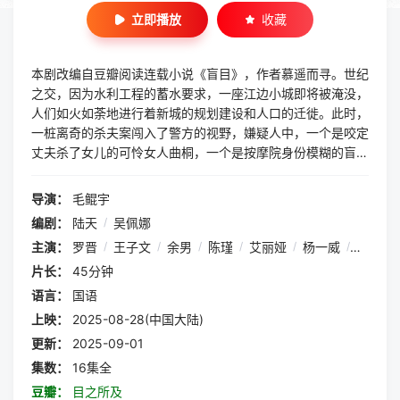
立即播放
收藏
本剧改编自豆瓣阅读连载小说《盲目》，作者慕遥而寻。世纪
之交，因为水利工程的蓄水要求，一座江边小城即将被淹没，
人们如火如荼地进行着新城的规划建设和人口的迁徙。此时，
一桩离奇的杀夫案闯入了警方的视野，嫌疑人中，一个是咬定
丈夫杀了女儿的可怜女人曲桐，一个是按摩院身份模糊的盲人
薛小伟， 他们相互救赎，甘愿为对方牺牲，疑点重重。警方
锲而不舍的追查，揭秘出一段尘封多年，令人唏嘘的往事。真
导演：
毛鲲宇
相可能会被淹没，但终有浮出水面的一天。
编剧：
陆天
/
吴佩娜
主演：
罗晋
/
王子文
/
余男
/
陈瑾
/
艾丽娅
/
杨一威
/
尹铸胜
片长：
45分钟
语言：
国语
上映：
2025-08-28(中国大陆)
更新：
2025-09-01
集数：
16集全
豆瓣：
目之所及