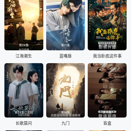
第24集
第11集
第23集已完结
江海潮生
蓝嘴唇
我当卧底这件事
第24集已完结
第16集
第10集
长歌莫问
九门
盲盒