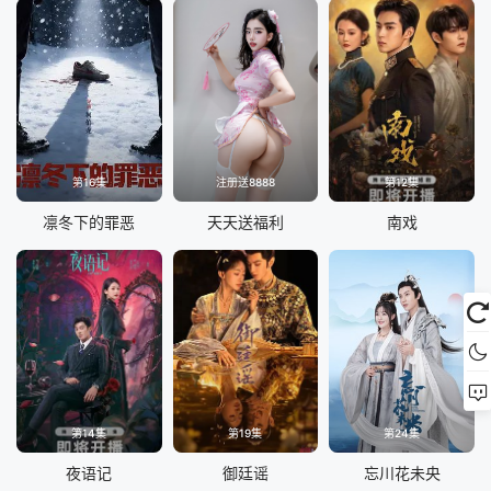
第16集
注册送8888
第12集
凛冬下的罪恶
天天送福利
南戏
第14集
第19集
第24集
夜语记
御廷谣
忘川花未央