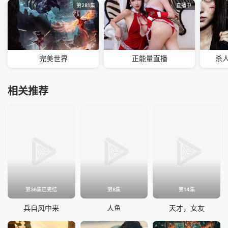
第281集
直播中
完美世界
正能量直播
杀
相关推荐
第36集已完结
第8集
第14集
兵自风中来
人鱼
天才，女友