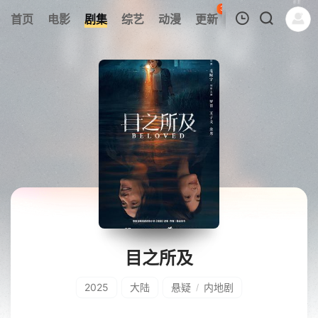
37
首页
电影
剧集
综艺
动漫
更新
热榜
APP
我的观影记录
暂无观看影片的记录
目之所及
2025
大陆
悬疑
内地剧
/