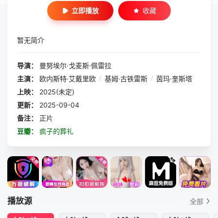
立即播放
收藏
暂无简介
导演：
曼努埃尔·戈麦斯·佩雷拉
主演：
欧内斯特·艾戴里欧
/
基姆·古铁雷斯
/
茵玛·奎斯塔
上映：
2025(未定)
更新：
2025-09-04
备注：
正片
豆瓣：
疯子的葬礼
播放源
全部