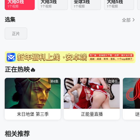
大陆0线
大陆3线
全球3线
大陆5线
1个视频
1个视频
1个视频
1个视频
选集
全部
正片
正在热映🔥
第6集
直播中
末日地堡 第三季
正能量直播
谜
相关推荐