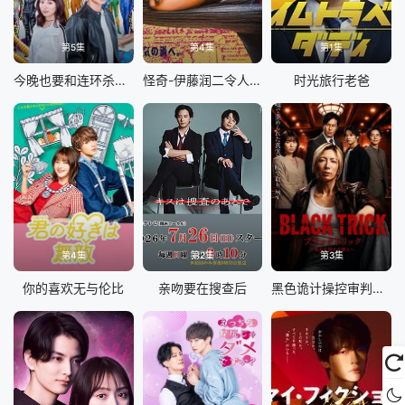
第5集
第4集
第1集
今晚也要和连环杀手约会
怪奇-伊藤润二令人彻夜难眠的奇异故事
时光旅行老爸
第4集
第2集
第3集
你的喜欢无与伦比
亲吻要在搜查后
黑色诡计操控审判的辩护人