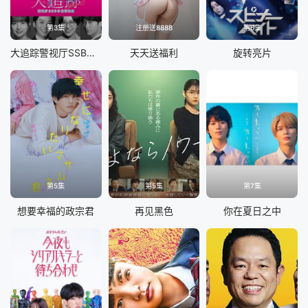
第3集
注册送8888
第6集
大追踪警视厅SSBC强行犯系第二季
天天送福利
旋转亮片
第5集
第5集
第7集
想要幸福的政宗君
再见黑色
你在夏日之中