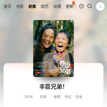
116
首页
电影
剧集
综艺
动漫
更新
热榜
APP
我的观影记录
暂无观看影片的记录
丰臣兄弟！
2026
日本
剧情
传记
历史
/
/