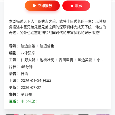
立即播放
收藏
本剧描述天下人丰臣秀吉之弟，武将丰臣秀长的一生；以其视
角描述丰臣兄弟凭借兄弟之间的深厚羁绊完成天下统一伟业的
奇迹，另外也动态地描绘战国时代的丰富多彩的娱乐事迹！
导演：
渡边良雄
/
渡辺哲也
编剧：
八津弘幸
主演：
仲野太贺
/
池松壮亮
/
吉冈里帆
/
滨边美波
/
小栗旬
/
片长：
45分钟
语言：
日语
上映：
2026-01-04(日本)
更新：
2026-07-27
集数：
第29集
豆瓣：
丰臣兄弟！