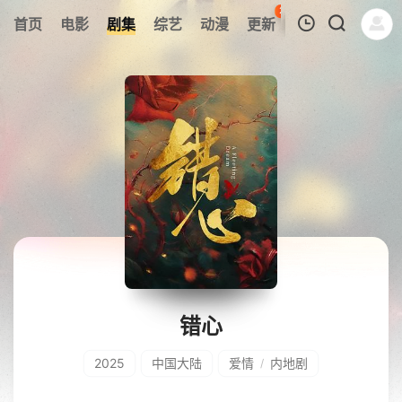
29
首页
电影
剧集
综艺
动漫
更新
热榜
APP
我的观影记录
暂无观看影片的记录
错心
2025
中国大陆
爱情
内地剧
/