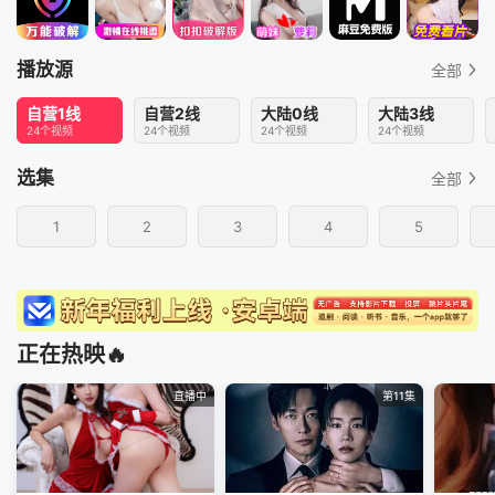
播放源
全部
自营1线
自营2线
大陆0线
大陆3线
24个视频
24个视频
24个视频
24个视频
选集
全部
1
2
3
4
5
正在热映🔥
直播中
第11集