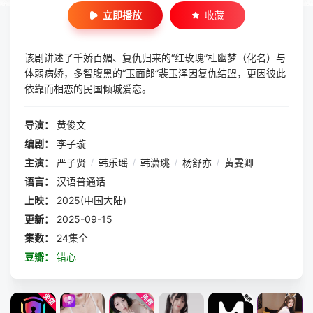
立即播放
收藏
该剧讲述了千娇百媚、复仇归来的“红玫瑰”杜幽梦（化名）与
体弱病娇，多智腹黑的“玉面郎”裴玉泽因复仇结盟，更因彼此
依靠而相恋的民国倾城爱恋。
导演：
黄俊文
编剧：
李子璇
主演：
严子贤
/
韩乐瑶
/
韩潇珧
/
杨舒亦
/
黄雯卿
语言：
汉语普通话
上映：
2025(中国大陆)
更新：
2025-09-15
集数：
24集全
豆瓣：
错心