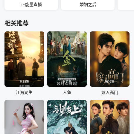
正能量直播
婚姻之后
相关推荐
第28集
第11集
第10集
江海潮生
人鱼
嫁入高门