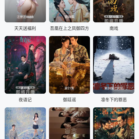
注册送8888
第08集
第14集
天天送福利
吾凰在上之凤御四方
南戏
第17集
第21集
第26集已完结
夜语记
御廷谣
凛冬下的罪恶