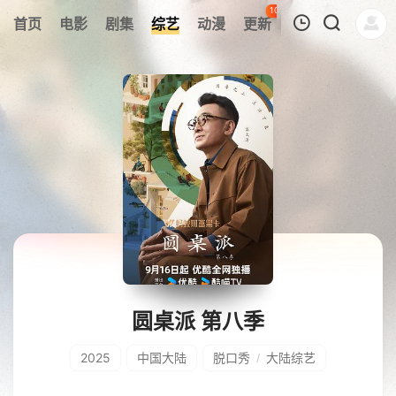
105
首页
电影
剧集
综艺
动漫
更新
热榜
APP
我的观影记录
暂无观看影片的记录
圆桌派 第八季
2025
中国大陆
脱口秀
大陆综艺
/