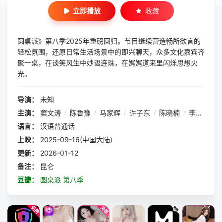
立即播放
收藏
圆桌派》第八季2025年重磅回归。节目继续营造畅所欲言的
轻松氛围，还原日常生活场景中的即兴聊天，众多文化嘉宾齐
聚一桌，在谈笑风生中妙语连珠，在娓娓道来里闪烁思想火
光。
导演：
未知
主演：
窦文涛
/
陈鲁豫
/
马家辉
/
许子东
/
陈晓楠
/
李诞
/
李
语言：
汉语普通话
上映：
2025-09-16(中国大陆)
更新：
2026-01-12
备注：
昆仑
豆瓣：
圆桌派 第八季