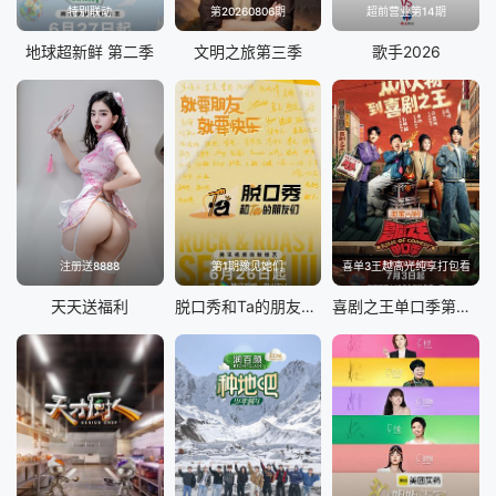
特别联动
第20260806期
超前营业第14期
地球超新鲜 第二季
文明之旅第三季
歌手2026
注册送8888
第1期豫见她们
喜单3王越高光纯享打包看
天天送福利
脱口秀和Ta的朋友们 第三季
喜剧之王单口季第三季