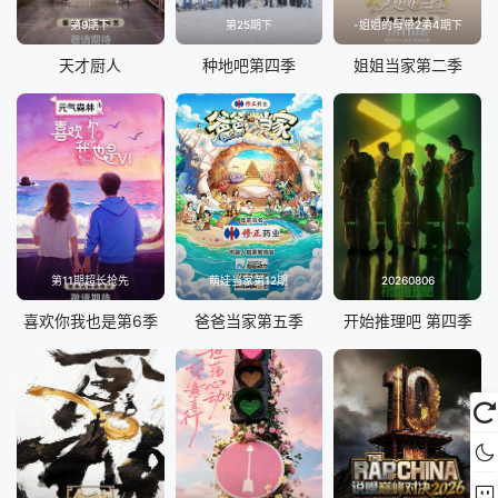
第9期下
第25期下
-姐姐的母带2第4期下
天才厨人
种地吧第四季
姐姐当家第二季
第11期超长抢先
萌娃当家第12期
20260806
喜欢你我也是第6季
爸爸当家第五季
开始推理吧 第四季