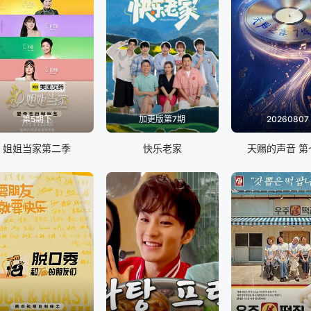
第5期下
加更版第7期
20260807
姐姐当家第二季
快乐老家
天赐的声音 第