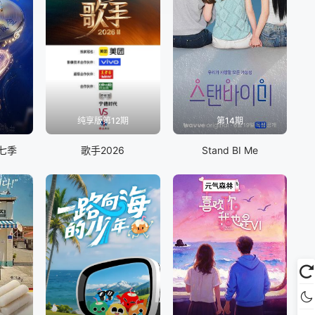
纯享版第12期
第14期
七季
歌手2026
Stand BI Me