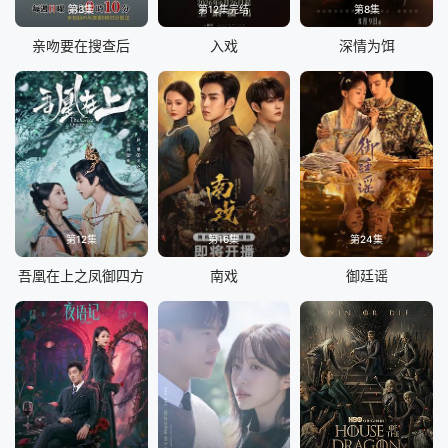
第3集
第12集完结
第8集
亲吻要在搜查后
入戏
深情为饵
第12集
第16集
第24集
吾凰在上之凤御四方
南戏
御廷谣