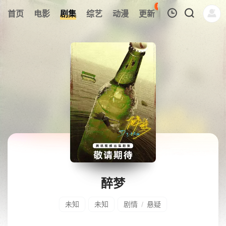
87
首页
电影
剧集
综艺
动漫
更新
热榜
APP
我的观影记录
暂无观看影片的记录
醉梦
未知
未知
剧情
悬疑
/