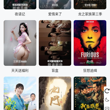
第24集已完结
第6集
第8集完结
夜语记
爱情来了
龙之家族第三季
注册送8888
第15集
第4集
天天送福利
盲盒
狂怒追缉