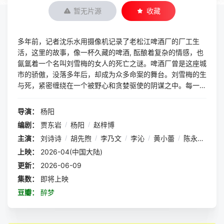
暂无片源
收藏
多年前，记者沈乐水用摄像机记录了老松江啤酒厂的厂工生
活，这里的故事，像一杯久藏的啤酒, 酝酿着复杂的情感，也
氤氲着一个名叫刘雪梅的女人的死亡之谜。啤酒厂曾是这座城
市的骄傲，没落多年后，却成为众多命案的舞台。刘雪梅的生
与死，紧密缠绕在一个被野心和贪婪驱使的阴谋之中。每一个
人都如同棋子，被无情地操纵和牺牲。真相总是隐藏在最不起
眼的角落。一个潜伏多年的幽灵，策划着一场血色的复仇 。
导演：
杨阳
他的怒火和绝望，化作连环杀人案的阴影，笼罩着松江。命运
编剧：
贾东岩
/
杨阳
/
赵梓博
的轮回终于在一起突如其来又似乎源自宿命的意外中到达终
主演：
刘诗诗
/
胡先煦
/
李乃文
/
李沁
/
黄小蕾
/
陈永胜
/
林
点。沈乐水也再次扛起摄像机，记录下这其中跨越了时间的人
性挣扎。
上映：
2026-04(中国大陆)
更新：
2026-06-09
集数：
即将上映
豆瓣：
醉梦