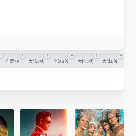
5
1
6
6
5
6
自营4K
大陆3线
全球3线
大陆5线
大陆6线