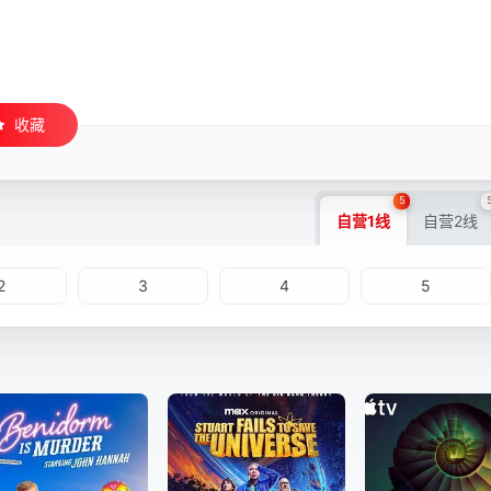
收藏
5
自营1线
自营2线
2
3
4
5