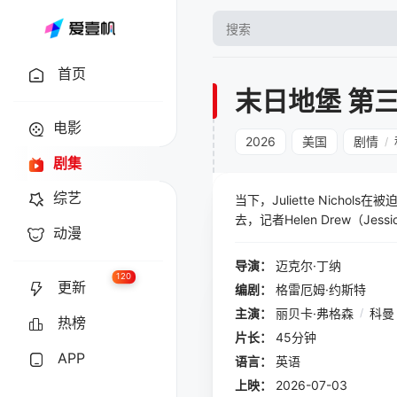
首页
末日地堡 第
电影
2026
美国
剧情
/
剧集
综艺
当下，Juliette Nic
去，记者Helen Drew（Jess
动漫
一系列具有灾难性且不可逆转
导演：
迈克尔·丁纳
120
更新
编剧：
格雷厄姆·约斯特
主演：
丽贝卡·弗格森
/
科曼
热榜
片长：
45分钟
APP
语言：
英语
上映：
2026-07-03