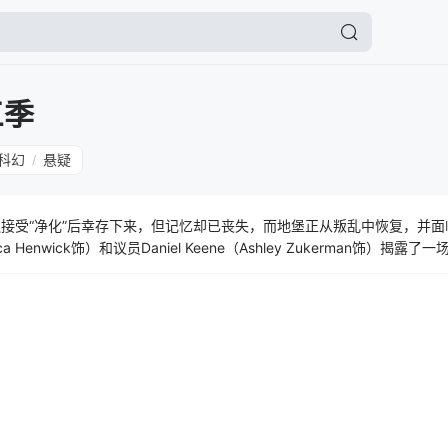
三季
科幻
悬疑
/
hols在被迫接受“净化”后幸存下来，但记忆却已丧失，而地堡正从叛乱中恢复，
ica Henwick饰）和议员Daniel Keene（Ashley Zukerman饰）
后果的事件之中。