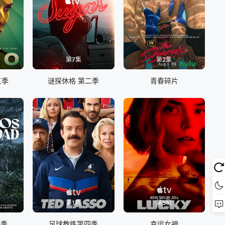
第7集
第2集
三季
谜探休格 第二季
青春碎片
第1集
第5集
二季
足球教练第四季
幸运女神