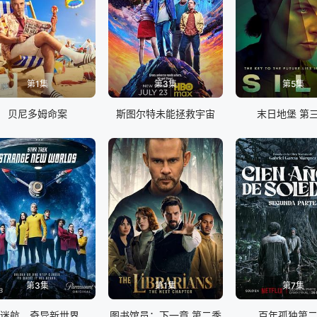
第1集
第3集
第5集
贝尼多姆命案
斯图尔特未能拯救宇宙
末日地堡 第
第3集
第1集
第7集
星际迷航，奇异新世界第四季
图书馆员：下一章 第二季
百年孤独第