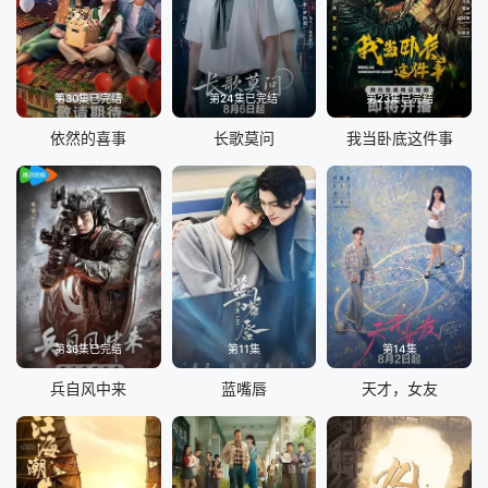
第30集已完结
第24集已完结
第23集已完结
依然的喜事
长歌莫问
我当卧底这件事
第36集已完结
第11集
第14集
兵自风中来
蓝嘴唇
天才，女友