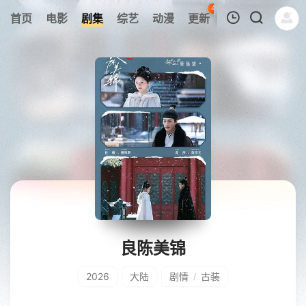
44
首页
电影
剧集
综艺
动漫
更新
热榜
APP
我的观影记录
暂无观看影片的记录
良陈美锦
2026
大陆
剧情
古装
/