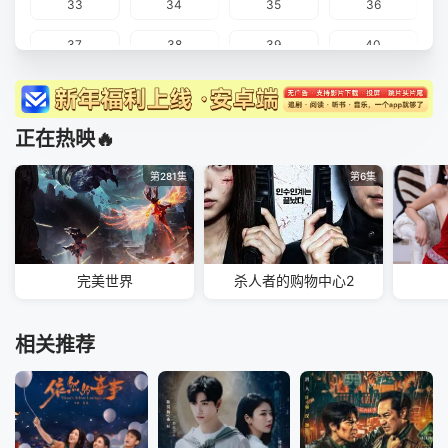
33
34
35
36
37
38
39
40
番外
正在热映🔥
第281集
第6集
完美世界
杀人者的购物中心2
相关推荐