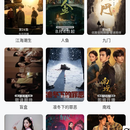
第24集
第8集
第16集
江海潮生
人鱼
九门
第10集
第16集
第12集
盲盒
凛冬下的罪恶
南戏