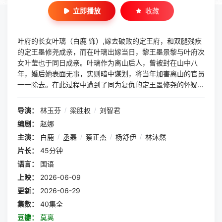
立即播放
收藏
叶府的长女叶璃（白鹿 饰）,嫁去破败的定王府，和双腿残疾
的定王墨修尧成亲，而在叶璃出嫁当日，黎王墨景黎与叶府次
女叶莹也于同日成亲。叶璃作为离山后人，曾被封在山中八
年，婚后她表面无事，实则暗中谋划，将当年加害离山的官员
一一除去。在此过程中遭到了同为复仇的定王墨修尧的怀疑，
两人各自发力，在表面平静的湖水投下了一块巨石。而本和叶
璃青梅竹马的黎王墨景黎，顶着“戏曲王爷”不堪的名头，却在
导演：
林玉芬
/
梁胜权
/
刘智君
暗中搅弄风云，筹谋篡位。叶璃最终联手墨修尧，辅佐小皇帝
编剧：
赵娜
掌权，粉碎了穆阳侯、黎王的接连阴谋，还天下一片海晏河
主演：
白鹿
/
丞磊
/
蔡正杰
/
杨舒伊
/
林沐然
清。
片长：
45分钟
语言：
国语
上映：
2026-06-09
更新：
2026-06-29
集数：
40集全
豆瓣：
莫离