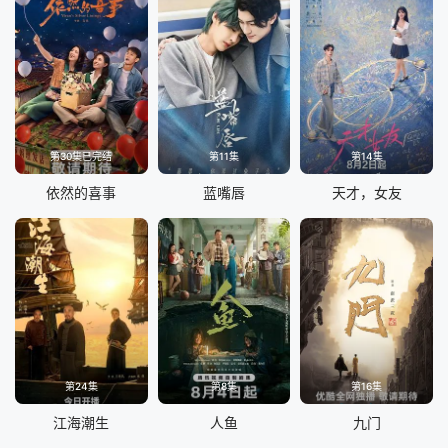
第30集已完结
第11集
第14集
依然的喜事
蓝嘴唇
天才，女友
第24集
第8集
第16集
江海潮生
人鱼
九门