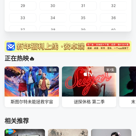
29
30
31
32
33
34
35
36
37
38
39
40
正在热映🔥
第3集
第7集
斯图尔特未能拯救宇宙
谜探休格 第二季
末
相关推荐