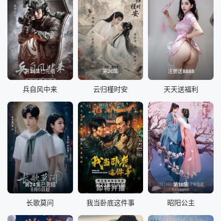
第36集已完结
第20集
注册送8888
兵自风中来
云归槿时安
天天送福利
第24集已完结
第23集已完结
第18集
长歌莫问
我当卧底这件事
昭阳公主