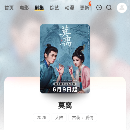
80
首页
电影
剧集
综艺
动漫
更新
热榜
APP
我的观影记录
暂无观看影片的记录
莫离
2026
大陆
古装
爱情
/