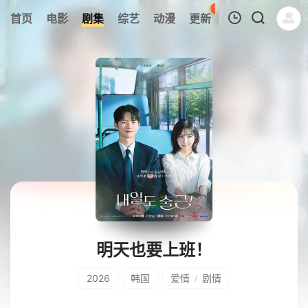
95
首页
电影
剧集
综艺
动漫
更新
热榜
APP
我的观影记录
暂无观看影片的记录
明天也要上班！
2026
韩国
爱情
剧情
/