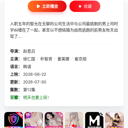
立即播放
收藏
入职五年的智允在无聊的公司生活中与公司最挑剔的男上司时
宇纠缠在了一起，甚至以不想结婚为由而逃跑的前男友秋天出
现了...
导演：
赵恩吕
主演：
徐仁国
/
朴智贤
/
姜美娜
/
崔京勋
语言：
韩语
上映：
2026-06-22
更新：
2026-07-30
集数：
第12集
豆瓣：
明天也要上班！