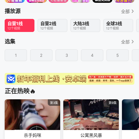
播放源
全部
自营1线
自营2线
大陆3线
全球3线
12个视频
12个视频
12个视频
12个视频
选集
全部
1
2
3
4
5
正在热映🔥
第3集
第9集
杀手妈咪
公寓黑风暴