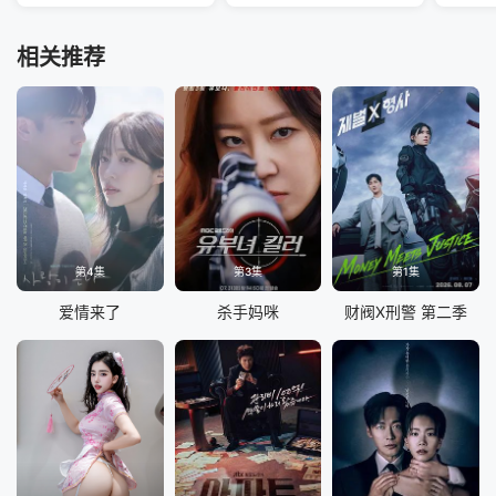
相关推荐
第4集
第3集
第1集
爱情来了
杀手妈咪
财阀X刑警 第二季