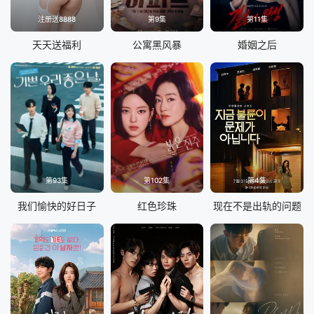
注册送8888
第9集
第11集
天天送福利
公寓黑风暴
婚姻之后
第93集
第102集
第4集
我们愉快的好日子
红色珍珠
现在不是出轨的问题