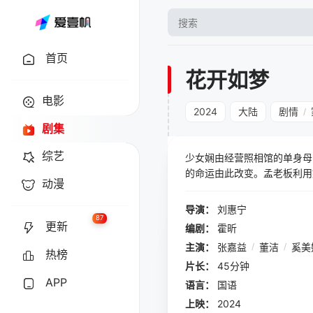
首页
花开如梦
电影
2024
大陆
剧情
/
剧集
综艺
少女娴由经营照相馆的单身母
的命运由此改变。孟老板利用
动漫
离弃了已有身孕的娴。母亲慧
逝，芝也长大成人，她和同在
导演：
刘惠宁
求进步的两人还是坚定地走在
87
更新
编剧：
霍昕
生境遇让两代人思想碰撞所产
主演：
张嘉益
/
董洁
/
奚美
热榜
片长：
45分钟
APP
语言：
国语
上映：
2024