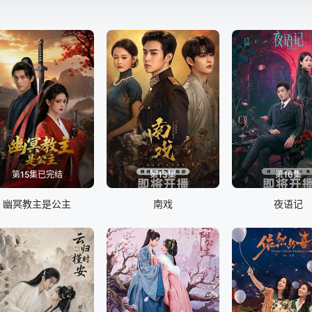
第15集已完结
第13集
第16集
幽冥教主是公主
南戏
夜语记