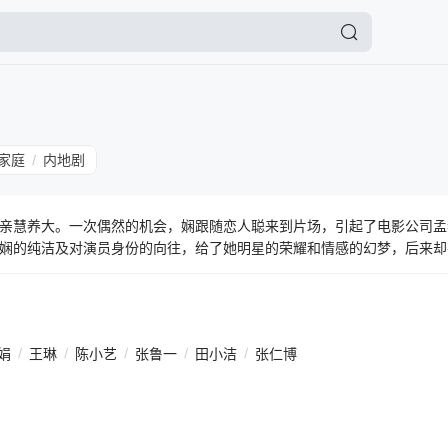
家庭
内地剧
/
亲慧养大。一次偶然的机会，娴跟随恋人聪来到片场，引起了电影公司孟
娴的纯洁及对演员身份的向往，给了她明星的荣耀和情感的幻梦，后来却
也因不堪情感支柱老王的背叛黯然离世。对女儿芝的留恋，成了娴活下去
造船厂工作的同学邹杰相恋。由于身世背景，这对年轻人的爱情受到阻挠
一起。人到中年的娴与失散多年的昔日恋人聪重逢，再续前缘，相爱一生
生的种种误会终获冰释，母女共同迎来各自的美好生活。
娟
/
王琳
/
陈小艺
/
张鲁一
/
田小洁
/
张仁博