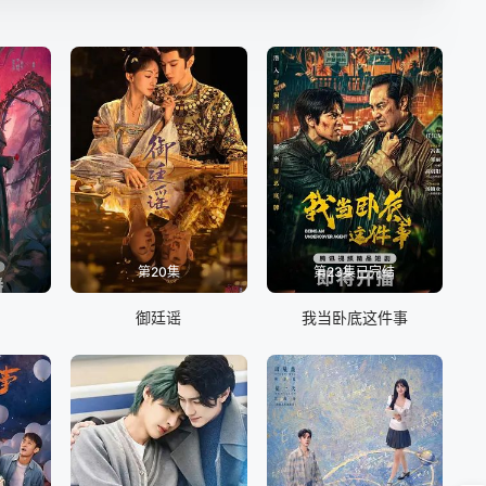
第20集
第23集已完结
御廷谣
我当卧底这件事