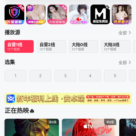
播放源
全部
自营1线
自营2线
大陆0线
大陆3线
12个视频
12个视频
12个视频
12个视频
选集
全部
1
2
3
4
5
正在热映🔥
第6集
第8集