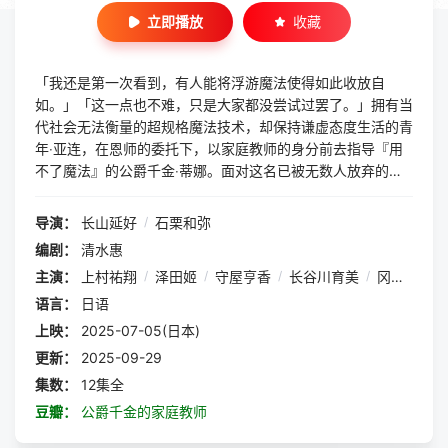
立即播放
收藏
「我还是第一次看到，有人能将浮游魔法使得如此收放自
如。」「这一点也不难，只是大家都没尝试过罢了。」拥有当
代社会无法衡量的超规格魔法技术，却保持谦虚态度生活的青
年‧亚连，在恩师的委托下，以家庭教师的身分前去指导『用
不了魔法』的公爵千金‧蒂娜。面对这名已被无数人放弃的少
女，不打算死心的亚连所传授的课程是──「就我个人认为，
魔法并不是人类以操控魔力的方式施放，而是向精灵借用力量
导演：
长山延好
/
石栗和弥
罢了。」亚连的魔法课程内容颠覆了常识。在谆谆善诱后，亚
编剧：
清水惠
连解开了封印在蒂娜身上的谜团，而这也是向世界掀起革命的
主演：
上村祐翔
/
泽田姬
/
守屋亨香
/
长谷川育美
/
冈咲美保
/
师徒传说开端！
语言：
日语
上映：
2025-07-05(日本)
更新：
2025-09-29
集数：
12集全
豆瓣：
公爵千金的家庭教师