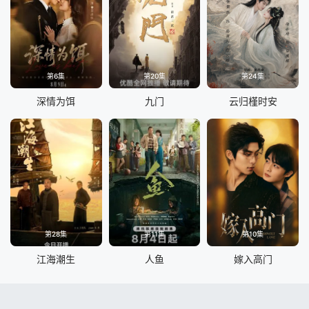
第6集
第20集
第24集
深情为饵
九门
云归槿时安
第28集
第11集
第10集
江海潮生
人鱼
嫁入高门