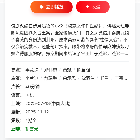
立即播放
收藏
该剧改编自步月浅妆的小说《权宠之仵作医妃》，讲述大理寺
卿沈毅因卷入晋王案，全家惨遭灭门，其女沈莞借用秦府九娘
子秦莞的身份逃到荆州。原本柔弱可欺的秦莞“性情大变”，不
仅会治病救人，还能剖尸探案，顺带将秦府的伯母庶妹姨娘刁
奴治得服服帖帖。探案期间秦结识了睿王世子燕迟，燕迟一心
为晋王翻案，与秦莞为父昭雪的目标不谋而合，二人一起回
京，途中联手破获了各式诡谲大案。回京后，一具意外发现的
导演：
李慧珠
/
邓伟恩
/
黄斌
/
陈自强
骸骨让晋王案得以重提，燕迟和秦莞一起慢慢接近了案件的真
主演：
李兰迪
/
敖瑞鹏
/
余承恩
/
沈羽洁
/
任重
/
丁嘉丽
/
戴
相，发现了皇宫里深藏的惊天秘密。
片长：
40分钟
语言：
国语
上映：
2025-07-13(中国大陆)
更新：
2025-11-12
集数：
4期全
豆瓣：
朝雪录