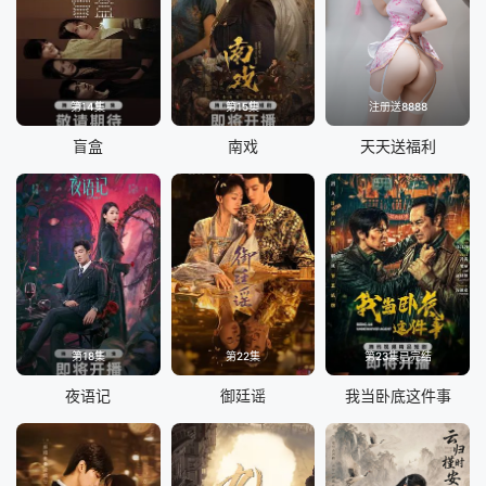
第14集
第15集
注册送8888
盲盒
南戏
天天送福利
第18集
第22集
第23集已完结
夜语记
御廷谣
我当卧底这件事