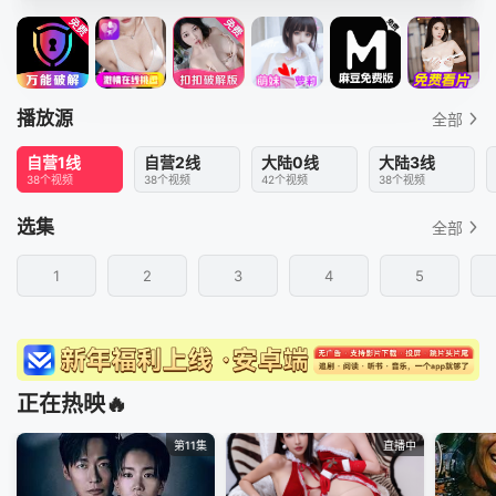
播放源
全部
自营1线
自营2线
大陆0线
大陆3线
38个视频
38个视频
42个视频
38个视频
选集
全部
1
2
3
4
5
正在热映🔥
第11集
直播中