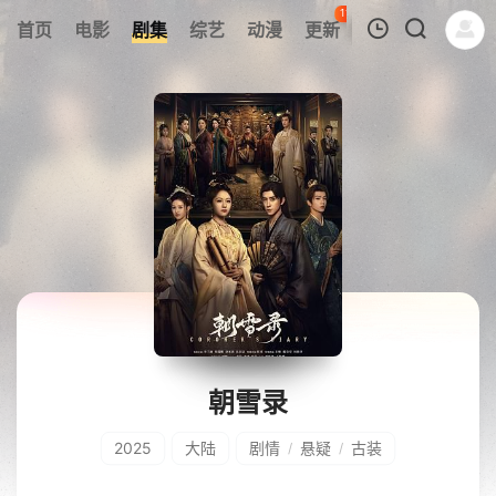
118
首页
电影
剧集
综艺
动漫
更新
热榜
APP
我的观影记录
暂无观看影片的记录
朝雪录
2025
大陆
剧情
悬疑
古装
/
/