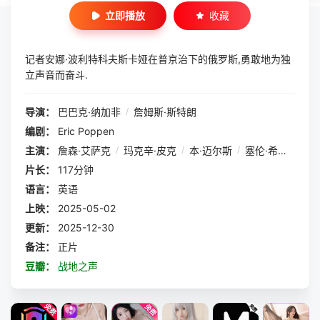
立即播放
收藏
记者安娜·波利特科夫斯卡娅在普京治下的俄罗斯,勇敢地为独
立声音而奋斗.
导演：
巴巴克·纳加非
/
詹姆斯·斯特朗
编剧：
Eric Poppen
主演：
詹森·艾萨克
/
玛克辛·皮克
/
本·迈尔斯
/
塞伦·希德
/
艾丽
片长：
117分钟
语言：
英语
上映：
2025-05-02
更新：
2025-12-30
备注：
正片
豆瓣：
战地之声