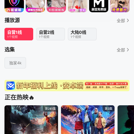
播放源
全部
自营1线
自营2线
大陆0线
1个视频
1个视频
1个视频
选集
全部
独家4k
正在热映🔥
第281集
第3集