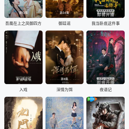
第12集
第24集
第23集已完结
吾凰在上之凤御四方
御廷谣
我当卧底这件事
第12集完结
第8集
第24集已完结
入戏
深情为饵
夜语记