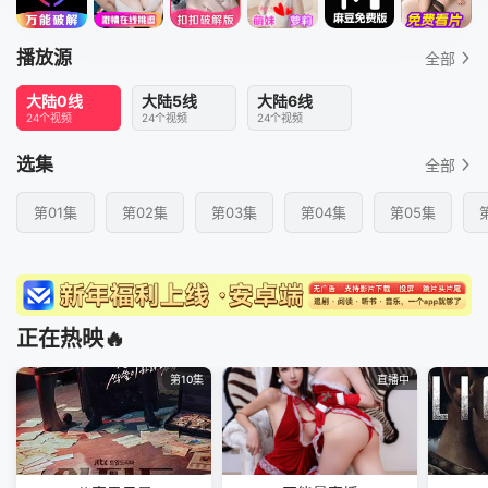
播放源
全部
大陆0线
大陆5线
大陆6线
24个视频
24个视频
24个视频
选集
全部
第01集
第02集
第03集
第04集
第05集
正在热映🔥
第10集
直播中