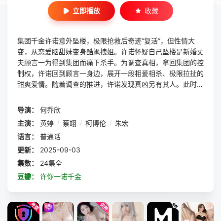
立即播放
收藏
集团千金许诺意外坠楼，极限抢救后奇迹“复活”，但性情大
变，从恋爱脑甜妹变身酷飒拽姐。许诺怀疑自己坠楼是新婚丈
夫顾言一为得到集团而痛下杀手。为调查真相，拿回集团的控
制权，许诺回到顾言一身边，展开一段相爰相杀、极限拉扯的
甜爽爱情。随着调查的推进，许诺发现真凶另有其人。此时，
许诺曾有一个双胞胎姐姐的消息不径而走，她面临着会让自己
一无所有的身份危机。
导演：
何乔欣
主演：
黄婷
/
蔡翊
/
柯博伦
/
朱宏
语言：
普通话
更新：
2025-09-03
集数：
24集全
豆瓣：
许你一诺千金