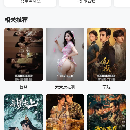
公寓黑风暴
正能量直播
相关推荐
第15集
注册送8888
第16集
盲盒
天天送福利
南戏