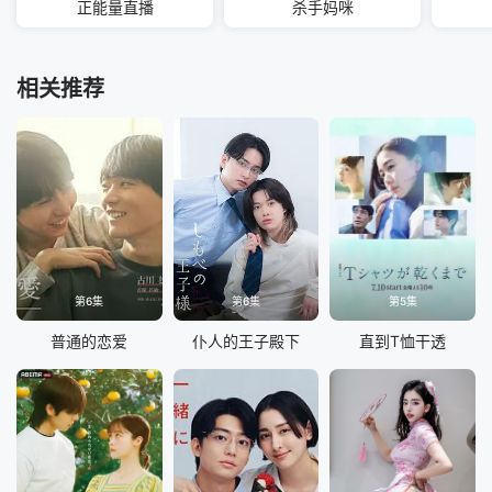
正能量直播
杀手妈咪
相关推荐
第6集
第6集
第5集
普通的恋爱
仆人的王子殿下
直到T恤干透