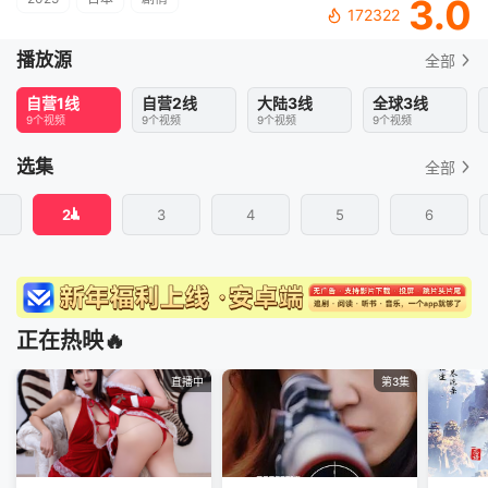
3.0
172322
播放源
全部
自营1线
自营2线
大陆3线
全球3线
9个视频
9个视频
9个视频
9个视频
选集
全部
2
3
4
5
6
正在热映🔥
直播中
第3集