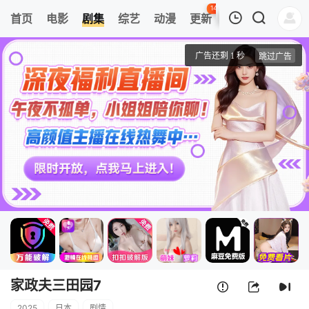
143
首页
电影
剧集
综艺
动漫
更新
热榜
APP
我的观影记录
家政夫三田园7
2
清空
家政夫三田园7
2025
日本
剧情