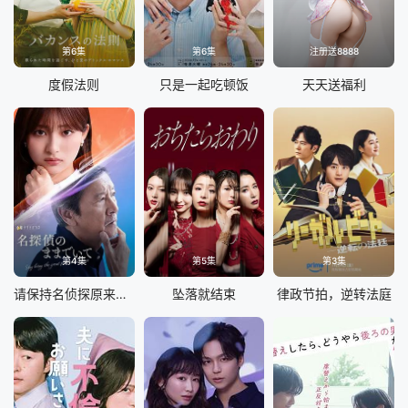
第6集
第6集
注册送8888
度假法则
只是一起吃顿饭
天天送福利
第4集
第5集
第3集
请保持名侦探原来的样子
坠落就结束
律政节拍，逆转法庭