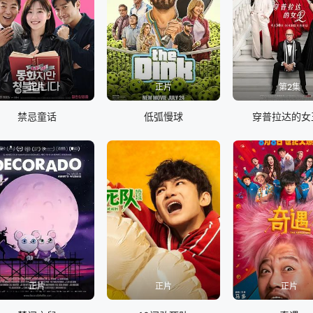
正片
正片
第2集
禁忌童话
低弧慢球
穿普拉达的女
正片
正片
正片