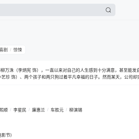
喜剧
惊悚
/
师柳万洙（李炳宪 饰），一直以来对自己的人生感到十分满意，甚至能发
孙艺珍 饰）、两个孩子和两只狗过着平凡幸福的日子。然而某天，公司却
熙顺
/
李星民
/
廉惠兰
/
车胜元
/
柳演锡
电影节)