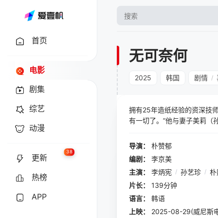
首页
无可奈何
电影
2025
韩国
剧情
/
剧集
综艺
拥有25年造纸经验的资深技
有一切了。”他与妻子美莉（
动漫
导演：
朴赞郁
38
更新
编剧：
李京美
主演：
李炳宪
/
孙艺珍
/
朴
热榜
片长：
139分钟
APP
语言：
韩语
上映：
2025-08-29(威尼斯