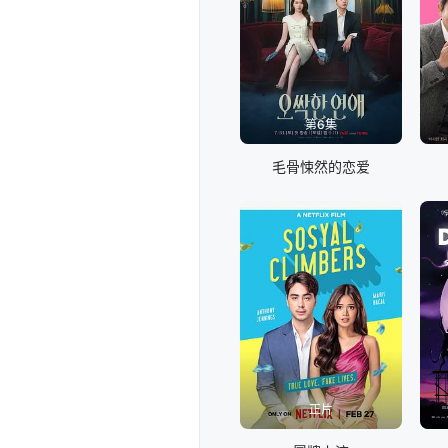
第6集
毛骨悚然的恋爱
正片