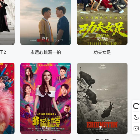
正片
高清版
王2
永远心跳漏一拍
功夫女足
正片
正片