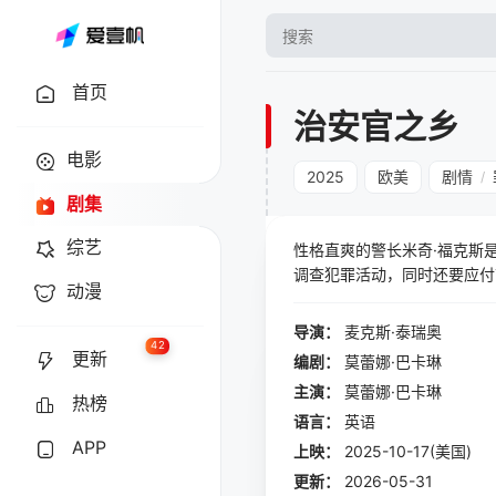
首页
治安官之乡
电影
2025
欧美
剧情
/
剧集
综艺
性格直爽的警长米奇·福克斯是
调查犯罪活动，同时还要应付
动漫
导演：
麦克斯·泰瑞奥
42
更新
编剧：
莫蕾娜·巴卡琳
主演：
莫蕾娜·巴卡琳
热榜
语言：
英语
APP
上映：
2025-10-17(美国)
更新：
2026-05-31