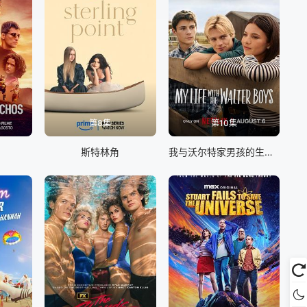
第8集
第10集
斯特林角
我与沃尔特家男孩的生活 第三季