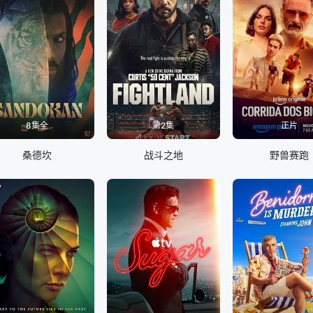
8集全
第2集
正片
桑德坎
战斗之地
野兽赛跑