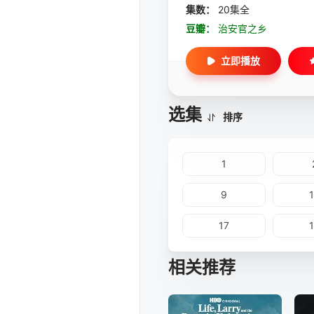
集数：
20集全
豆瓣：
治安官之乡
立即播放
选集
排序
1
9
17
相关推荐