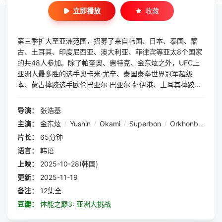
立即播放
收藏
第三季扩大至亚洲范围，招募了来自韩国、日本、泰国、蒙
古、土耳其、印度尼西亚、澳大利亚、菲律宾等亚太8个国家
的共48人参加。除了帕奎奥、惠特克、金东炫之外，UFC上
亚洲人最多胜的选手奥卡米·尤辛、泰国泰拳世界冠军超级
本、蒙古摔跤选手欧伦巴亚尔·巴亚尔·萨伊港、土耳其摔跤冠
军雷杰布·卡拉等多个项目的选手也将展开对决。
导演：
张浩基
主演：
金东炫
/
Yushin
/
Okami
/
Superbon
/
Orkhonbayar
/
片长：
65分钟
语言：
韩语
上映：
2025-10-28(韩国)
更新：
2025-11-19
备注：
12集全
豆瓣：
体能之巅3: 亚洲大挑战