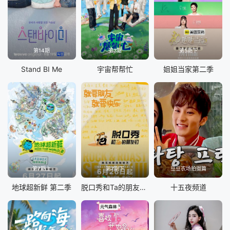
第14期
第3期
第5期下
Stand BI Me
宇宙帮帮忙
姐姐当家第二季
第7期上
第7期下
豆豆农场拍摄篇
地球超新鲜 第二季
脱口秀和Ta的朋友们 第三季
十五夜频道