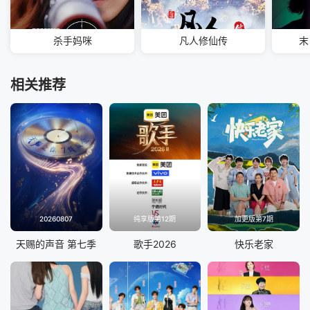
杀手妈咪
凡人修仙传
末
相关推荐
20260807
纯享版第12期
加更版第7期
天赐的声音 第七季
歌手2026
快乐老家