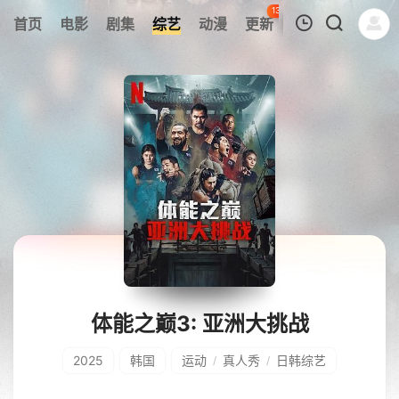
134
首页
电影
剧集
综艺
动漫
更新
热榜
APP
我的观影记录
暂无观看影片的记录
体能之巅3: 亚洲大挑战
2025
韩国
运动
真人秀
日韩综艺
/
/