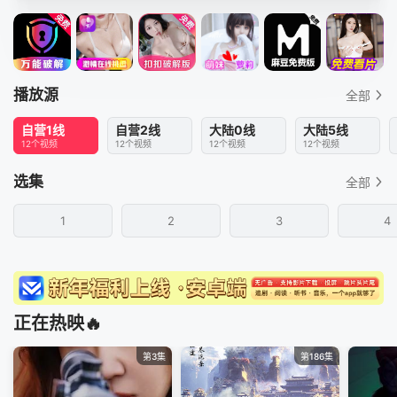
播放源
全部
自营1线
自营2线
大陆0线
大陆5线
12个视频
12个视频
12个视频
12个视频
选集
全部
1
2
3
4
正在热映🔥
第3集
第186集