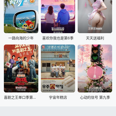
第1期加更
第10期陪看
注册送8888
一路向海的少年
喜欢你我也是第6季
天天送福利
第6期(四)
第2期
20260808
喜剧之王单口季第三季
宇宙年糕店
心动的信号 第九季