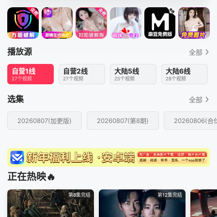
播放源
全部
自营1线
自营2线
大陆5线
大陆6线
27个视频
27个视频
25个视频
28个视频
选集
全部
20260807(加更版)
20260807(第8期)
20260806(
正在热映🔥
第8集完结
第12集完结