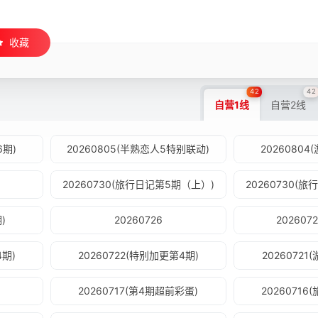
收藏
42
42
自营1线
自营2线
6期)
20260805(半熟恋人5特别联动)
2026080
)
20260730(旅行日记第5期（上）)
20260730(
)
20260726
202607
4期)
20260722(特别加更第4期)
2026072
)
20260717(第4期超前彩蛋)
2026071