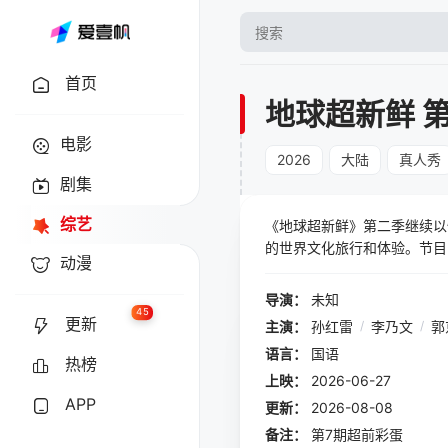
首页
地球超新鲜 
电影
2026
大陆
真人秀
剧集
综艺
《地球超新鲜》第二季继续以
的世界文化旅行和体验。节目
动漫
和自然奇观，走进世界
导演：
未知
45
更新
主演：
孙红雷
/
李乃文
/
郭
语言：
国语
热榜
上映：
2026-06-27
APP
更新：
2026-08-08
备注：
第7期超前彩蛋