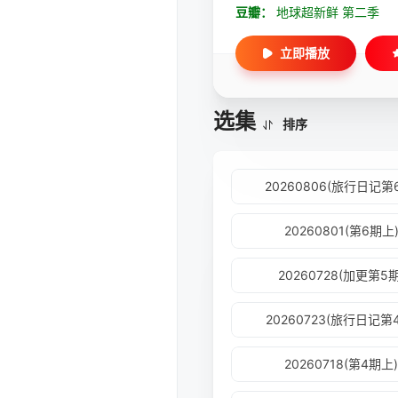
豆瓣：
地球超新鲜 第二季
立即播放
选集
排序
20260806(旅行日记第
20260801(第6期上
20260728(加更第5期
20260723(旅行日记第
20260718(第4期上