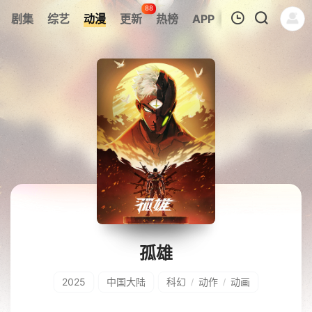
88
剧集
综艺
动漫
更新
热榜
APP
我的观影记录
暂无观看影片的记录
孤雄
2025
中国大陆
科幻
动作
动画
/
/