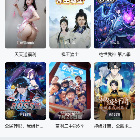
注册送8888
第123集
第87集
天天送福利
禅王渡尘
绝世武神 第八季
第389集
第04集
第155集
全民转职：我组建了BOSS军团
茶啊二中第6季
神级奸商：全服求我别薅了 动态漫画