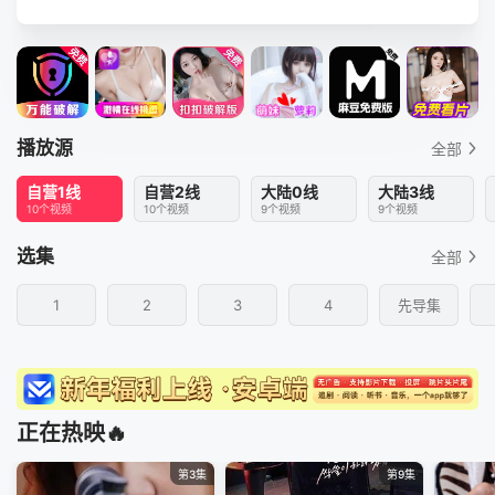
播放源
全部
自营1线
自营2线
大陆0线
大陆3线
10个视频
10个视频
9个视频
9个视频
选集
全部
1
2
3
4
先导集
正在热映🔥
第3集
第9集