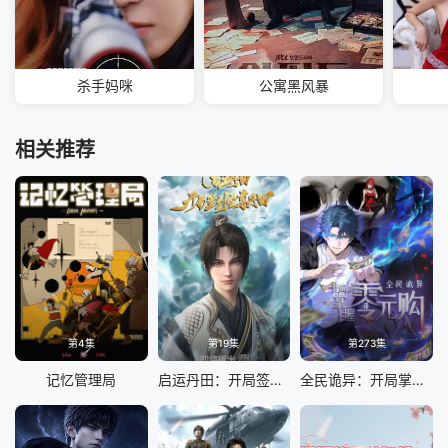
杀手妈咪
公寓黑风暴
相关推荐
第4集
第19集
第273集
记忆管理局
启运丹田：开局签到至尊丹田
全民诡异：开局掌握零元购