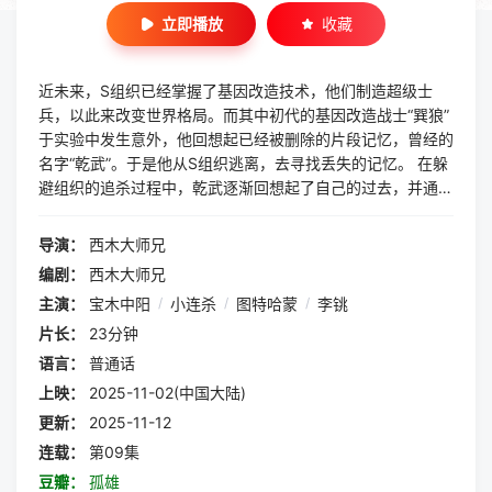
立即播放
收藏
近未来，S组织已经掌握了基因改造技术，他们制造超级士
兵，以此来改变世界格局。而其中初代的基因改造战士“巽狼”
于实验中发生意外，他回想起已经被删除的片段记忆，曾经的
名字“乾武”。于是他从S组织逃离，去寻找丢失的记忆。 在躲
避组织的追杀过程中，乾武逐渐回想起了自己的过去，并通过
寻找家人等一系列冒险的经历，最终找回真正的自我，完成了
自我救赎……
导演：
西木大师兄
编剧：
西木大师兄
主演：
宝木中阳
/
小连杀
/
图特哈蒙
/
李铫
片长：
23分钟
语言：
普通话
上映：
2025-11-02(中国大陆)
更新：
2025-11-12
连载：
第09集
豆瓣：
孤雄