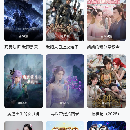
第07集
第33集
第144集
死灵法师,我即是天灾(2026)
我把末日上交给了国家
娇娇的精分皇叔今天又吃醋了
第144集
第128集
第23集
魔道重生的女武神
毒医帝妃指南录
搜神记（2026）