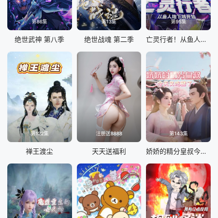
第86集
第13集
第95集
绝世武神 第八季
绝世战魂 第二季
亡灵行者！从鱼人地下城开始 动态漫画
第122集
注册送8888
第143集
禅王渡尘
天天送福利
娇娇的精分皇叔今天又吃醋了