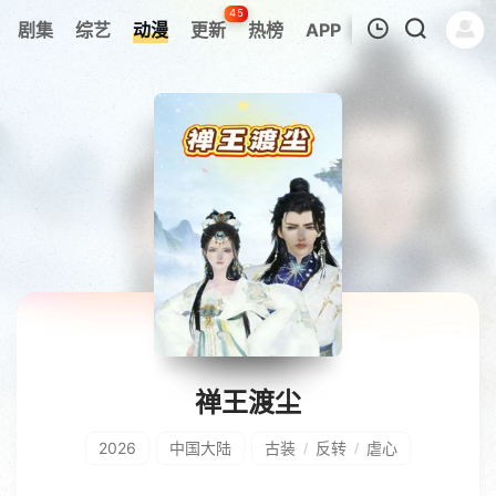
45
剧集
综艺
动漫
更新
热榜
APP
我的观影记录
暂无观看影片的记录
禅王渡尘
2026
中国大陆
古装
反转
虐心
/
/