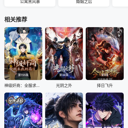
公寓黑风暴
婚姻之后
相关推荐
第155集
第34集
第6集
神级奸商：全服求我别薅了 动态漫画
光阴之外
择日飞升