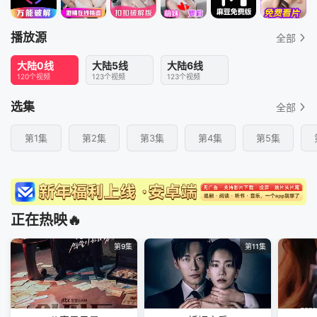
播放源
全部
大陆0线
大陆5线
大陆6线
120个视频
123个视频
123个视频
选集
全部
第1集
第2集
第3集
第4集
第5集
正在热映🔥
第9集
第11集