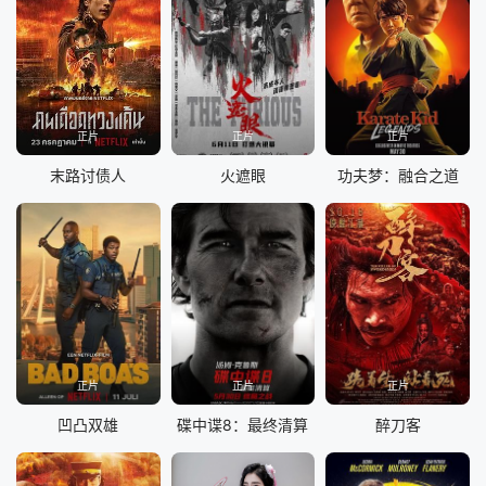
正片
正片
正片
末路讨债人
火遮眼
功夫梦：融合之道
正片
正片
正片
凹凸双雄
碟中谍8：最终清算
醉刀客