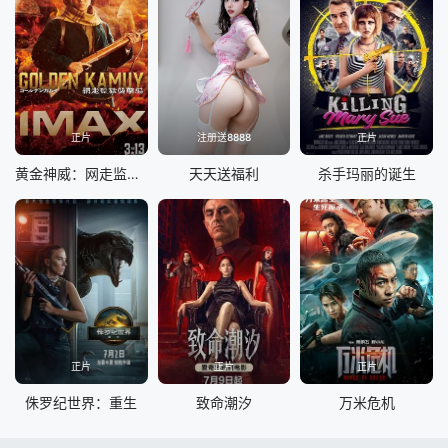
正片
注册送8888
正片
黄金神威：网走监狱袭击篇
天天送福利
杀手玛丽的诞生
正片
正片
正片
侏罗纪世界：重生
致命潮汐
万米危机