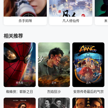
杀手妈咪
凡人修仙传
末
相关推荐
抢先版
正片
正片
蜘蛛侠：崭新之日
烈焰狂沙
安昂传奇最后的气宗