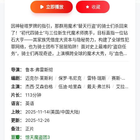
立即播放
收藏
因神秘塔罗牌的指引，那群用魔术“替天行盗”的骑士们杀回来
了！“初代四骑士”与三位新生代魔术师携手，目标直指一位钻
石大亨——其家族凭借庞大资本与隐秘势力，构建了全球性犯
罪网络，也为骑士团布下层层陷阱！面对史上最难的“盗窃任
务”，骑士们再现奇迹，上演横跨全球的魔术大秀，与“血色钻
石家族”展开骗中骗、局中局、计中计的巅峰博弈……
导演：
鲁本·弗雷斯彻
编剧：
迈克尔·莱斯利
/
保罗·韦尼克
/
雷特·瑞斯
/
赛斯·格雷厄姆-史密斯
主演：
杰西·艾森伯格
/
伍迪·哈里森
/
戴夫·弗兰科
/
艾拉·菲舍尔
片长：
113分钟
语言：
英语
上映：
2025-11-14(美国/中国大陆)
更新：
2025-12-26
备注：
正片
豆瓣：
惊天魔盗团3