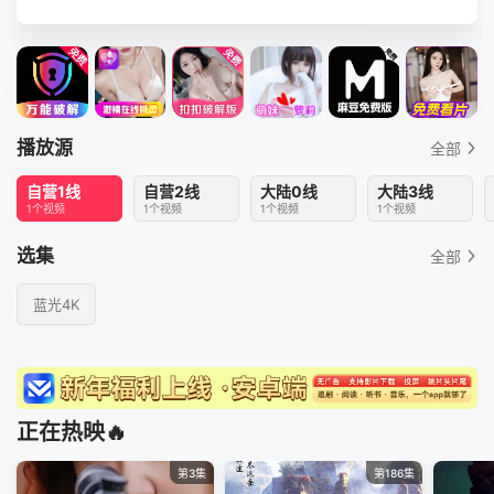
播放源
全部
自营1线
自营2线
大陆0线
大陆3线
1个视频
1个视频
1个视频
1个视频
选集
全部
蓝光4K
正在热映🔥
第3集
第186集