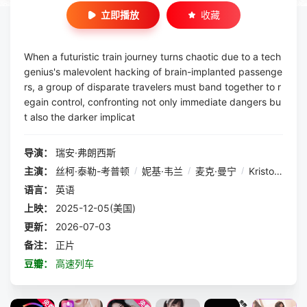
立即播放
收藏
When a futuristic train journey turns chaotic due to a tech
genius's malevolent hacking of brain-implanted passenge
rs, a group of disparate travelers must band together to r
egain control, confronting not only immediate dangers bu
t also the darker implicat
导演：
瑞安·弗朗西斯
主演：
丝柯·泰勒-考普顿
/
妮基·韦兰
/
麦克·曼宁
/
Kristos
/
An
语言：
英语
上映：
2025-12-05(美国)
更新：
2026-07-03
备注：
正片
豆瓣：
高速列车