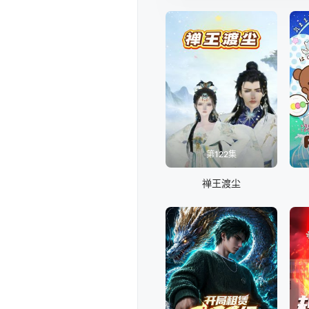
第122集
禅王渡尘