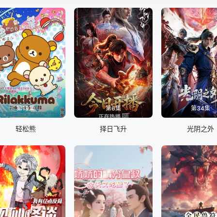
第19集
第6集
第34集
轻松熊
择日飞升
光阴之外