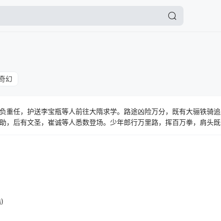
奇幻
负重任，护送李宝瓶等人前往大隋求学。路途凶险万分，既有大骊铁骑追
助，后有文圣，崔诚等人悉数登场。少年郎行万里路，挥百万拳，肩头既
的成长征途。
)