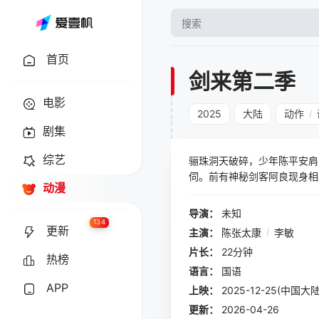
首页
剑来第二季
电影
2025
大陆
动作
/
剧集
综艺
骊珠洞天破碎，少年陈平安肩
伺。前有神秘剑客阿良现身相
动漫
使命。人间山水郎，踏上了他
导演：
未知
134
更新
主演：
陈张太康
/
李敏
片长：
22分钟
热榜
语言：
国语
APP
上映：
2025-12-25(中国大陆
更新：
2026-04-26