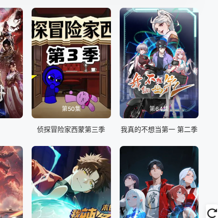
第50集
第64集
侦探冒险家西蒙第三季
我真的不想当第一 第二季