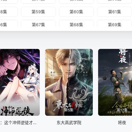
58集
第59集
第60集
第61集
66集
第67集
第68集
第69集
74集
第75集
第76集
第77集
82集
第83集
第84集
第85集
90集
第91集
第92集
第93集
98集
第99集
第100集
第101集
06集
第107集
第108集
第109集
14集
第115集
第116集
第117集
第187集
第5集
第17集
22集
第123集
第124集
第125集
师尊：这个冲师逆徒才不是圣子 动态漫画
东大高武学院
将夜
30集
第131集
第132集
第133集