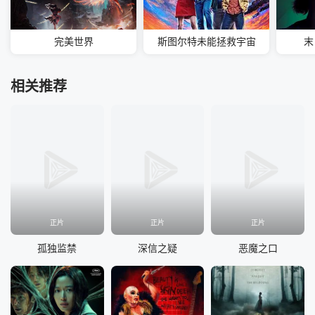
完美世界
斯图尔特未能拯救宇宙
末
相关推荐
正片
正片
正片
孤独监禁
深信之疑
恶魔之口