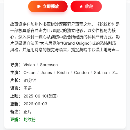
立即播放
收藏
故事设定在加州约书亚树沙漠那奇异蛮荒之地，《蛇纹粉》是
一部极具感官冲击力且超现实的独立电影，以女性视角为核
心，深入探讨一颗心从创伤中愈合所经历的种种严苛方式。影
片灵感源自法国“大吉尼奥尔”(Grand Guignol)式的恐怖剧场
风格，并运用诗意的视觉与语言，捕捉莫哈韦沙漠土地与声景
的怪诞诗意。
导演：
Vivian
/
Sorenson
主演：
O-Lan
/
Jones
/
Kristin
/
Condon
/
Sabina
/
Zuniga
/
片长：
81分钟
语言：
英语
上映：
2025-06-10(美国)
更新：
2026-06-03
备注：
正片
豆瓣：
蛇纹粉