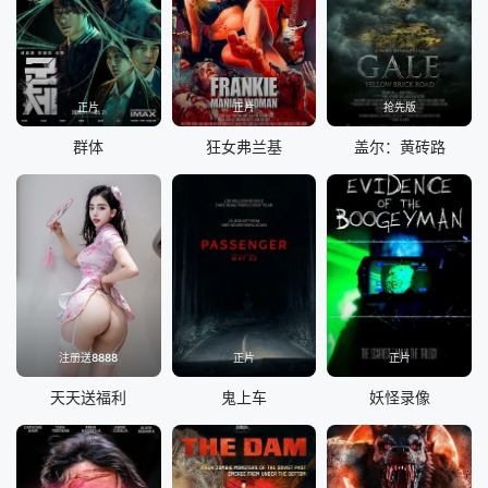
正片
正片
抢先版
群体
狂女弗兰基
盖尔：黄砖路
注册送8888
正片
正片
天天送福利
鬼上车
妖怪录像