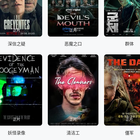
正片
正片
正片
深信之疑
恶魔之口
群体
正片
正片
正片
妖怪录像
清洁工
僵军