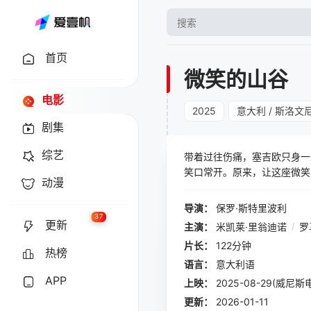
首页
微笑的山谷
电影
2025
意大利 / 斯洛文
剧集
综艺
带着过往伤痛，塞吉欧只身一
笑口常开。原来，让这座微笑
动漫
悲伤。他为人搭建快乐天堂，
人间敞开。
导演：
保罗·斯特里波利
37
更新
主演：
米凯莱·里翁迪诺
/
罗
片长：
122分钟
热榜
语言：
意大利语
APP
上映：
2025-08-29(威尼斯
更新：
2026-01-11