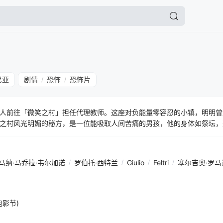
尼亚
剧情
恐怖
恐怖片
/
/
人前往「微笑之村」担任代理教师。这座对负能量零容忍的小镇，明明曾
之村风光明媚的秘方，是一位能吸取人间苦痛的男孩，他的身体如祭坛，
自己却陷入无尽黑暗。塞吉欧与男孩的相遇，搅乱了镇上的平衡；那座炼
马纳·马乔拉·韦尔加诺
/
罗伯托·西特兰
/
Giulio
/
Feltri
/
塞尔吉奥·罗马
电影节)