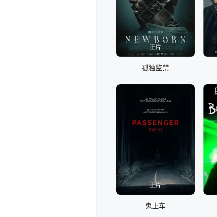
正片
孤独监禁
正片
鬼上车