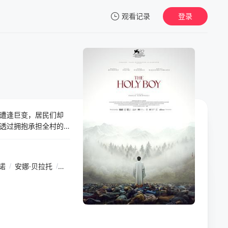
观看记录
登录
我的观影记录
遭逢巨变，居民们却
暂无观看影片的记录
透过拥抱承担全村的
狱之门，也终将反向
诺
/
安娜·贝拉托
/
Sandra
/
Toffolatti
/
Gabriele
/
Benedetti
/
Dieg