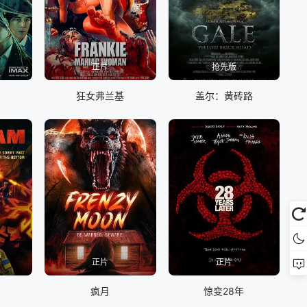
正片
抢先版
狂女弗兰基
盖尔：黄砖路
正片
正片
疯月
惊变28年