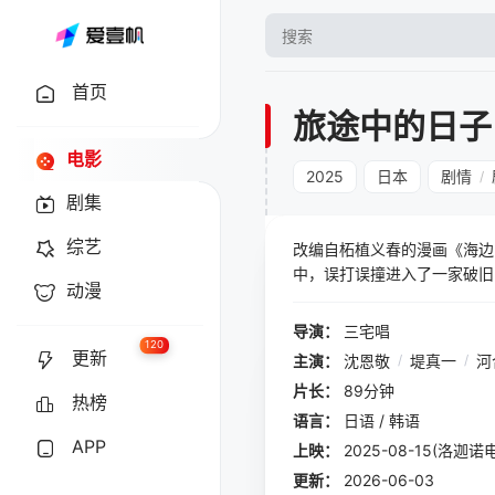
首页
旅途中的日子
电影
2025
日本
剧情
/
剧集
综艺
改编自柘植义春的漫画《海边
中，误打误撞进入了一家破旧
动漫
马虎虎，连床铺都得自己铺。
导演：
三宅唱
120
更新
主演：
沈恩敬
/
堤真一
/
河
片长：
89分钟
热榜
语言：
日语 / 韩语
APP
上映：
2025-08-15(洛迦诺
更新：
2026-06-03