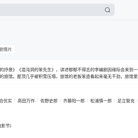
剧情片
的抒景》《混沌洞的笨先生》，讲述郁郁不得志的李编剧因缘际会来到一
的旅馆。屋顶几乎被积雪压塌，旅馆的老板笨造看起来毫无干劲，旅馆里
然而，笨造似乎藏着什么秘密。某天晚上，笨造带着李踏入了夜晚雪原…
合优实
/
高田万作
/
佐野史郎
/
齐藤阳一郎
/
松浦慎一郎
/
足立智充
/
电影节)