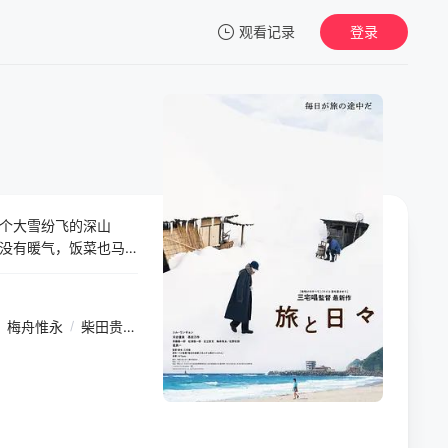
观看记录
登录
我的观影记录
个大雪纷飞的深山
暂无观看影片的记录
没有暖气，饭菜也马
…
梅舟惟永
/
柴田贵哉
/
中村祐太郎
/
贝拉·梅