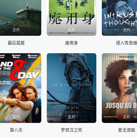
正片
正片
正片
最后孤屋
废用身
侵入性思
正片
正片
正片
第八天
罗宾汉之死
爱无退路