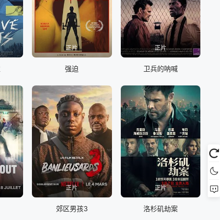
正片
正片
维
强迫
卫兵的呐喊
正片
正片
郊区男孩3
洛杉矶劫案