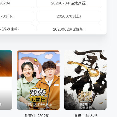
60704
20260704(游戏速看)
0703(下)
20260703(上)
27(游戏速看)
20260626(试炼场)
21(林更新专访)
20260620(外传)
619(试炼场)
20260619(下)
13(游戏速看)
20260612(试炼场)
07(谢依霖专访)
20260606(外传)
605(试炼场)
20260605(下)
期
半熟恋人5特别联动
第7期下
530(外传)
20260530(游戏速看)
毛雪汪（2026）
食神·百厨大战