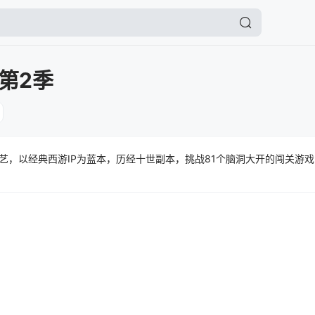
第2季
综艺，以经典西游IP为蓝本，历经十世副本，挑战81个脑洞大开的闯关游