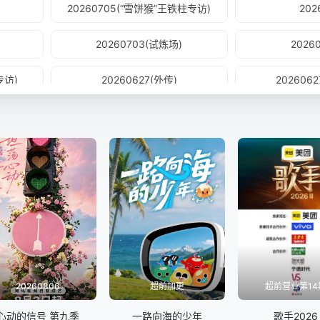
20260705(“雪饼猴”王铁柱专访)
202
20260703(试炼场)
2026
专访)
20260627(外传)
202606
20260626(上)
202606
)
20260619(上)
20260
访)
20260613(外传)
202606
20260612(下)
202606
)
20260605
20260
20260806
超前加更
超前营业第14
20260531(时代少年团专访)
20260
心动的信号 第九季
一路向海的少年
歌手2026