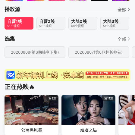
播放源
全部
自营1线
自营2线
大陆0线
大陆3线
51个视频
51个视频
68个视频
51个视频
选集
全部
20260808(第6期纯享下集)
20260807(第6期超长抢先)
正在热映🔥
第9集
第11集
公寓黑风暴
婚姻之后