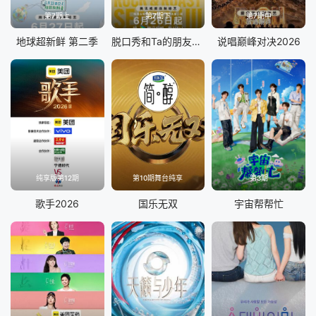
第7期上
第7期下
第7期中
地球超新鲜 第二季
脱口秀和Ta的朋友们 第三季
说唱巅峰对决2026
纯享版第12期
第10期舞台纯享
第3期
歌手2026
国乐无双
宇宙帮帮忙