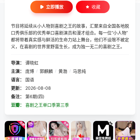
立即播放
收藏
节目将延续从小人物到喜剧之王的故事，汇聚来自全国各地脱
口秀俱乐部的优秀单口喜剧演员和漫才组合。每一位“小人物”
都将带着真实感与鲜活的生命力站上舞台，他们不设限不被定
义，在喜剧的世界里野蛮生长，成为独一无二的喜剧之王。
导演：
谭晓虹
主演：
庞博
/
郭麒麟
/
黄渤
/
马思纯
语言：
国语
更新：
2026-08-08
备注：
第6期(四)
豆瓣：
喜剧之王单口季第三季