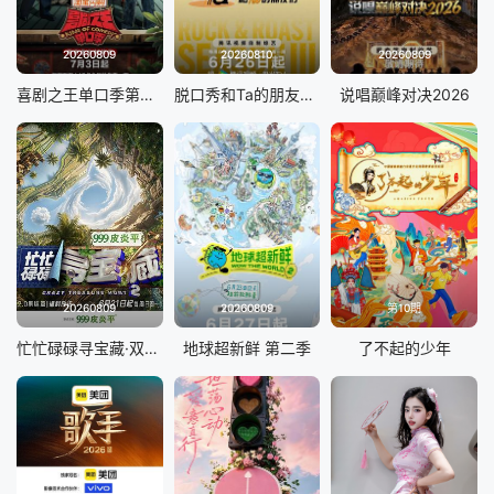
20260809
20260810
20260809
喜剧之王单口季第三季
脱口秀和Ta的朋友们 第三季
说唱巅峰对决2026
20260809
20260809
第10期
忙忙碌碌寻宝藏·双人成行季
地球超新鲜 第二季
了不起的少年