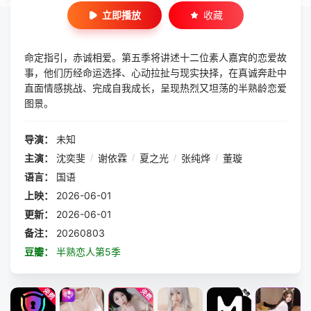
立即播放
收藏
命定指引，赤诚相爱。第五季将讲述十二位素人嘉宾的恋爱故
事，他们历经命运选择、心动拉扯与现实抉择，在真诚奔赴中
直面情感挑战、完成自我成长，呈现热烈又坦荡的半熟龄恋爱
图景。
导演：
未知
主演：
沈奕斐
/
谢依霖
/
夏之光
/
张纯烨
/
董璇
语言：
国语
上映：
2026-06-01
更新：
2026-06-01
备注：
20260803
豆瓣：
半熟恋人第5季