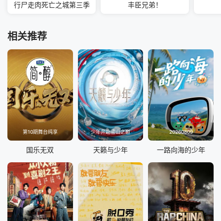
行尸走肉死亡之城第三季
丰臣兄弟！
相关推荐
第10期舞台纯享
少年奔赴雪山之巅
20260809
国乐无双
天籁与少年
一路向海的少年