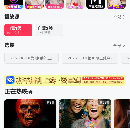
播放源
全部
自营1线
自营2线
97个视频
97个视频
选集
全部
20260803(第1期番外上)
20260803(第10期上纯享)
2
正在热映🔥
第3集
第29集